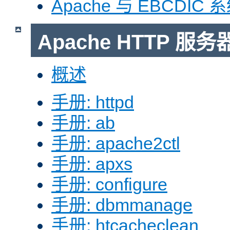
Apache 与 EBCDIC 
Apache HTTP 
概述
手册: httpd
手册: ab
手册: apache2ctl
手册: apxs
手册: configure
手册: dbmmanage
手册: htcacheclean