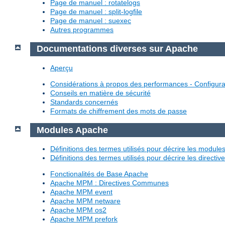
Page de manuel : rotatelogs
Page de manuel : split-logfile
Page de manuel : suexec
Autres programmes
Documentations diverses sur Apache
Aperçu
Considérations à propos des performances - Configura
Conseils en matière de sécurité
Standards concernés
Formats de chiffrement des mots de passe
Modules Apache
Définitions des termes utilisés pour décrire les modul
Définitions des termes utilisés pour décrire les directi
Fonctionalités de Base Apache
Apache MPM : Directives Communes
Apache MPM event
Apache MPM netware
Apache MPM os2
Apache MPM prefork