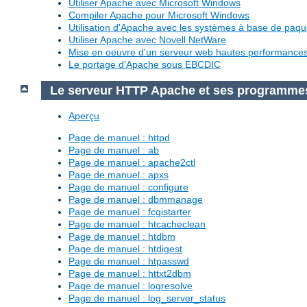
Utiliser Apache avec Microsoft Windows
Compiler Apache pour Microsoft Windows
Utilisation d'Apache avec les systèmes à base de paq
Utiliser Apache avec Novell NetWare
Mise en oeuvre d'un serveur web hautes performanc
Le portage d'Apache sous EBCDIC
Le serveur HTTP Apache et ses programme
Aperçu
Page de manuel : httpd
Page de manuel : ab
Page de manuel : apache2ctl
Page de manuel : apxs
Page de manuel : configure
Page de manuel : dbmmanage
Page de manuel : fcgistarter
Page de manuel : htcacheclean
Page de manuel : htdbm
Page de manuel : htdigest
Page de manuel : htpasswd
Page de manuel : httxt2dbm
Page de manuel : logresolve
Page de manuel : log_server_status