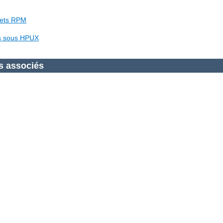
uets RPM
es sous HPUX
s associés