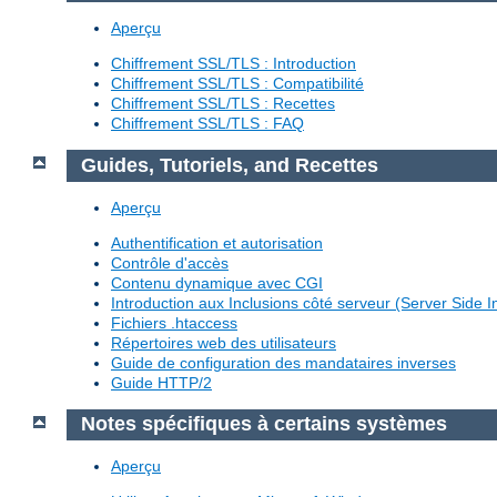
Aperçu
Chiffrement SSL/TLS : Introduction
Chiffrement SSL/TLS : Compatibilité
Chiffrement SSL/TLS : Recettes
Chiffrement SSL/TLS : FAQ
Guides, Tutoriels, and Recettes
Aperçu
Authentification et autorisation
Contrôle d'accès
Contenu dynamique avec CGI
Introduction aux Inclusions côté serveur (Server Side I
Fichiers .htaccess
Répertoires web des utilisateurs
Guide de configuration des mandataires inverses
Guide HTTP/2
Notes spécifiques à certains systèmes
Aperçu