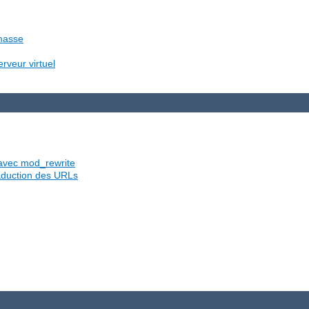
 masse
rveur virtuel
s avec mod_rewrite
traduction des URLs