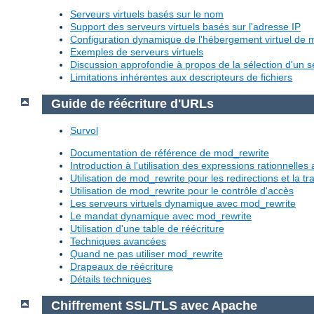
Serveurs virtuels basés sur le nom
Support des serveurs virtuels basés sur l'adresse IP
Configuration dynamique de l'hébergement virtuel de
Exemples de serveurs virtuels
Discussion approfondie à propos de la sélection d'un se
Limitations inhérentes aux descripteurs de fichiers
Guide de réécriture d'URLs
Survol
Documentation de référence de mod_rewrite
Introduction à l'utilisation des expressions rationnelle
Utilisation de mod_rewrite pour les redirections et la 
Utilisation de mod_rewrite pour le contrôle d'accès
Les serveurs virtuels dynamique avec mod_rewrite
Le mandat dynamique avec mod_rewrite
Utilisation d'une table de réécriture
Techniques avancées
Quand ne pas utiliser mod_rewrite
Drapeaux de réécriture
Détails techniques
Chiffrement SSL/TLS avec Apache