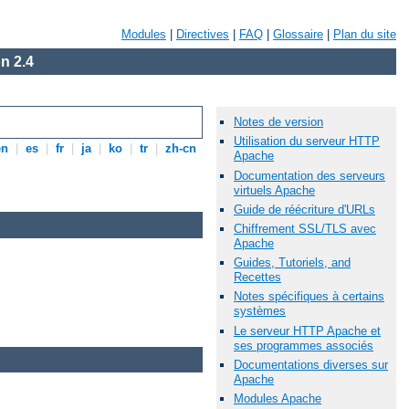
Modules
|
Directives
|
FAQ
|
Glossaire
|
Plan du site
n 2.4
Notes de version
Utilisation du serveur HTTP
en
|
es
|
fr
|
ja
|
ko
|
tr
|
zh-cn
Apache
Documentation des serveurs
virtuels Apache
Guide de réécriture d'URLs
Chiffrement SSL/TLS avec
Apache
Guides, Tutoriels, and
Recettes
Notes spécifiques à certains
systèmes
Le serveur HTTP Apache et
ses programmes associés
Documentations diverses sur
Apache
Modules Apache