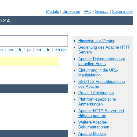
Module
|
Direktiven
|
FAQ
|
Glossar
|
Seitenindex
 2.4
Hinweise zur Version
Bedienung des Apache HTTP
en
|
es
|
fr
|
ja
|
ko
|
tr
|
zh-cn
Servers
Apache-Dokumentation zu
virtuellen Hosts
Einführung in die URL-
Manipulation
SSL/TLS-Verschlüsselung
des Apache
Praxis / Anleitungen
Plattform-spezifische
Anmerkungen
Apache HTTP Server und
Hilfsprogramme
Weitere Apache-
Dokumentationen
Apache-Module