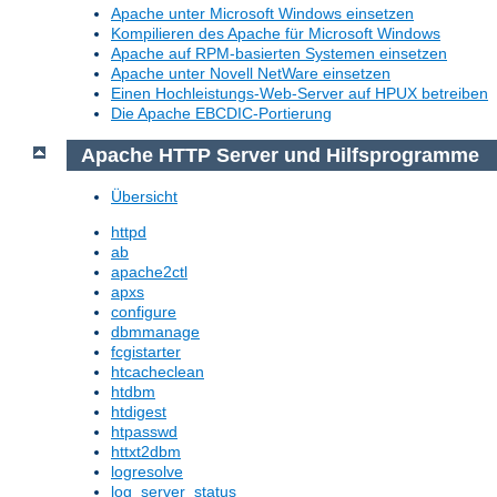
Apache unter Microsoft Windows einsetzen
Kompilieren des Apache für Microsoft Windows
Apache auf RPM-basierten Systemen einsetzen
Apache unter Novell NetWare einsetzen
Einen Hochleistungs-Web-Server auf HPUX betreiben
Die Apache EBCDIC-Portierung
Apache HTTP Server und Hilfsprogramme
Übersicht
httpd
ab
apache2ctl
apxs
configure
dbmmanage
fcgistarter
htcacheclean
htdbm
htdigest
htpasswd
httxt2dbm
logresolve
log_server_status