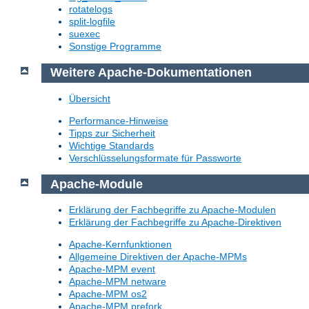
rotatelogs
split-logfile
suexec
Sonstige Programme
Weitere Apache-Dokumentationen
Übersicht
Performance-Hinweise
Tipps zur Sicherheit
Wichtige Standards
Verschlüsselungsformate für Passworte
Apache-Module
Erklärung der Fachbegriffe zu Apache-Modulen
Erklärung der Fachbegriffe zu Apache-Direktiven
Apache-Kernfunktionen
Allgemeine Direktiven der Apache-MPMs
Apache-MPM event
Apache-MPM netware
Apache-MPM os2
Apache-MPM prefork