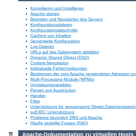
Kompilieren und Installieren
Apache starten
Beenden und Neustarten des Servers
Konfigurationsdateien
Konfigurationsabschnitte
Caching von Inhalten
Serverweite Konfiguration
Log-Dateien
URLs auf das Dateisystem abbilden
Dynamic Shared Object (DSO)
Content Negotiation
Individuelle Fehlermeldungen
Bestimmen der vom Apache verwendeten Adressen un
Multi-Processing-Module (MPMs)
Umgebungsvariablen
Parsen von Ausdrücken
Handler
Filter
Unterstützung für gemeinsame Objekt-Zwischenspeich
suEXEC Unterstützung
Probleme bezüglich DNS und Apache
Häufig gestellte Fragen (FAQ)
Apache-Dokumentation zu virtuellen Hosts