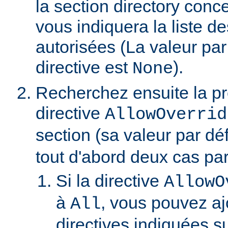
la section directory conc
vous indiquera la liste de
autorisées (La valeur par
directive est
).
None
Recherchez ensuite la p
directive
AllowOverrid
section (sa valeur par dé
tout d'abord deux cas part
Si la directive
AllowO
à
, vous pouvez aj
All
directives indiquées su