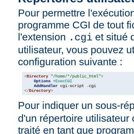
Pour permettre l'exécutio
programme CGI de tout fi
l'extension
et situé 
.cgi
utilisateur, vous pouvez uti
configuration suivante :
<
Directory
"/home/*/public_html"
>
Options
+ExecCGI
AddHandler
 cgi-script 
.
</
Directory
>
Pour indiquer un sous-rép
d'un répertoire utilisateur 
traité en tant que progr