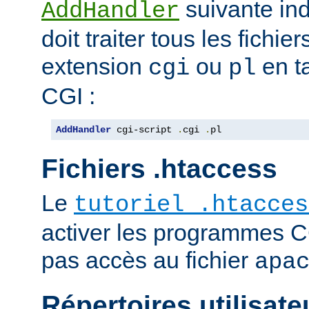
suivante ind
AddHandler
doit traiter tous les fichi
extension
ou
en t
cgi
pl
CGI :
AddHandler
 cgi-script 
.
cgi 
.
pl
Fichiers .htaccess
Le
tutoriel .htacces
activer les programmes C
pas accès au fichier
apa
Répertoires utilisate