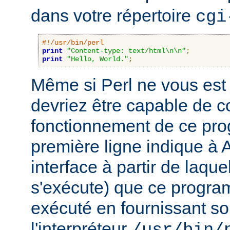
dans votre répertoire
cgi
#!/usr/bin/perl
print
"Content-type: text/html\n\n"
;
print
"Hello, World."
;
Même si Perl ne vous est 
devriez être capable de 
fonctionnement de ce pr
première ligne indique à 
interface à partir de laqu
s'exécute) que ce progra
exécuté en fournissant son
l'interpréteur
/usr/bin/