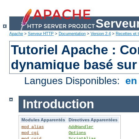
Serveu
Apache
>
Serveur HTTP
>
Documentation
>
Version 2.4
>
Recettes et t
Tutoriel Apache : C
dynamique basé sur
Langues Disponibles:
e
Introduction
Modules Apparentés
Directives Apparentées
mod_alias
AddHandler
mod_cgi
Options
mod_cgid
ScriptAlias