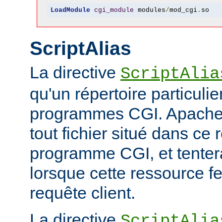
LoadModule
cgi_module
 modules
/
mod_cgi
.
so
ScriptAlias
La directive
ScriptAlia
qu'un répertoire particuli
programmes CGI. Apache
tout fichier situé dans ce 
programme CGI, et tentera
lorsque cette ressource fe
requête client.
La directive
ScriptAlia