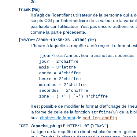
.
On
(
)
frank
%u
Il s'agit de l'identifiant utilisateur de la personne qu
scripts CGI par l'intermédiaire de la valeur de la vari
pas fiable car l'utilisateur n'est pas encore authentifi
comme la partie précédente.
(
)
[10/Oct/2000:13:55:36 -0700]
%t
L'heure à laquelle la requête a été reçue. Le format est 
[jour/mois/année:heure:minutes:secondes 
jour = 2*chiffre
mois = 3*lettre
année = 4*chiffre
heure = 2*chiffre
minutes = 2*chiffre
secondes = 2*chiffre
zone = (`+' | `-') 4*chiffre
Il est possible de modifier le format d'affichage de l'he
la forme de celle de la fonction
de la bib
strftime(3)
aux.
chaînes de format
de
.
mod_log_config
(
)
"GET /apache_pb.gif HTTP/1.0"
\"%r\"
La ligne de la requête du client est placée entre guille