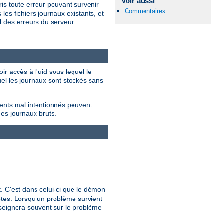
Voir aussi
is toute erreur pouvant survenir
Commentaires
les fichiers journaux existants, et
 des erreurs du serveur.
ir accès à l'uid sous lequel le
quel les journaux sont stockés sans
ients mal intentionnés peuvent
des journaux bruts.
nt. C'est dans celui-ci que le démon
uêtes. Lorsqu'un problème survient
nseignera souvent sur le problème