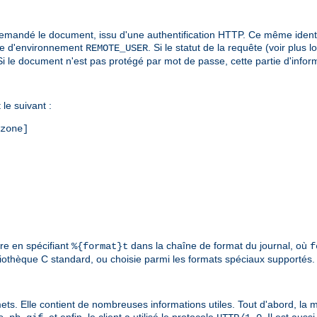
i a demandé le document, issu d'une authentification HTTP. Ce même ident
able d'environnement
. Si le statut de la requête (voir plus l
REMOTE_USER
é. Si le document n'est pas protégé par mot de passe, cette partie d'info
le suivant :
zone]
ure en spécifiant
dans la chaîne de format du journal, où
%{format}t
f
liothèque C standard, ou choisie parmi les formats spéciaux supportés. 
mets. Elle contient de nombreuses informations utiles. Tout d'abord, la mé