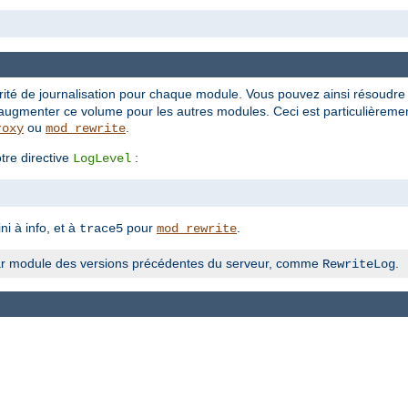
rité de journalisation pour chaque module. Vous pouvez ainsi résoudr
augmenter ce volume pour les autres modules. Ceci est particulièrement
ou
.
roxy
mod_rewrite
tre directive
:
LogLevel
ni à info, et à
pour
.
trace5
mod_rewrite
n par module des versions précédentes du serveur, comme
.
RewriteLog