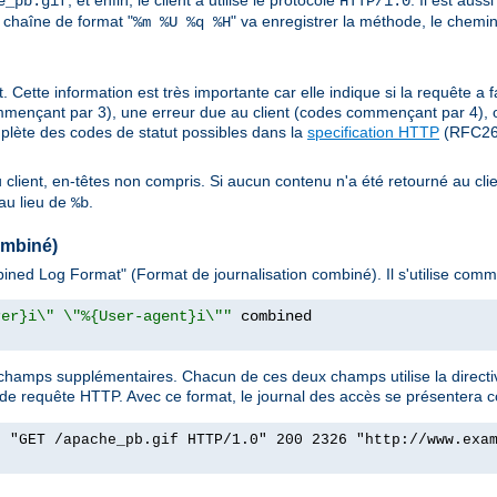
, et enfin, le client a utilisé le protocole
. Il est aus
e_pb.gif
HTTP/1.0
 chaîne de format "
" va enregistrer la méthode, le chemin
%m %U %q %H
. Cette information est très importante car elle indique si la requête a f
mençant par 3), une erreur due au client (codes commençant par 4), 
plète des codes de statut possibles dans la
specification HTTP
(RFC261
au client, en-têtes non compris. Si aucun contenu n'a été retourné au clie
au lieu de
.
%b
ombiné)
ned Log Format" (Format de journalisation combiné). Il s'utilise comme
rer}i\" \"%{User-agent}i\""
hamps supplémentaires. Chacun de ces deux champs utilise la directi
 de requête HTTP. Avec ce format, le journal des accès se présentera 
] "GET /apache_pb.gif HTTP/1.0" 200 2326 "http://www.exa