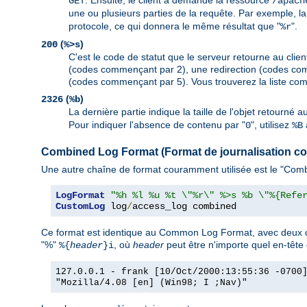
. Ensuite, le client a demandé la ressource
GET
/apach
une ou plusieurs parties de la requête. Par exemple, la
protocole, ce qui donnera le même résultat que "
".
%r
(
)
200
%>s
C'est le code de statut que le serveur retourne au client
(codes commençant par 2), une redirection (codes com
(codes commençant par 5). Vous trouverez la liste com
(
)
2326
%b
La dernière partie indique la taille de l'objet retourné 
Pour indiquer l'absence de contenu par "
", utilisez
0
%B
Combined Log Format (Format de journalisation c
Une autre chaîne de format couramment utilisée est le "Combi
LogFormat
"%h %l %u %t \"%r\" %>s %b \"%{Refe
CustomLog
 log
/
access_log combined
Ce format est identique au Common Log Format, avec deux c
"%"
, où
header
peut être n'importe quel en-tête
%{
header
}i
127.0.0.1 - frank [10/Oct/2000:13:55:36 -0700
"Mozilla/4.08 [en] (Win98; I ;Nav)"