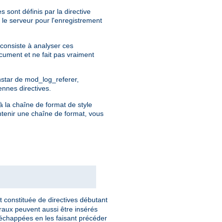
 sont définis par la directive
 le serveur pour l'enregistrement
 consiste à analyser ces
ocument et ne fait pas vraiment
instar de mod_log_referer,
ennes directives.
à la chaîne de format de style
ntenir une chaîne de format, vous
t constituée de directives débutant
éraux peuvent aussi être insérés
 échappées en les faisant précéder