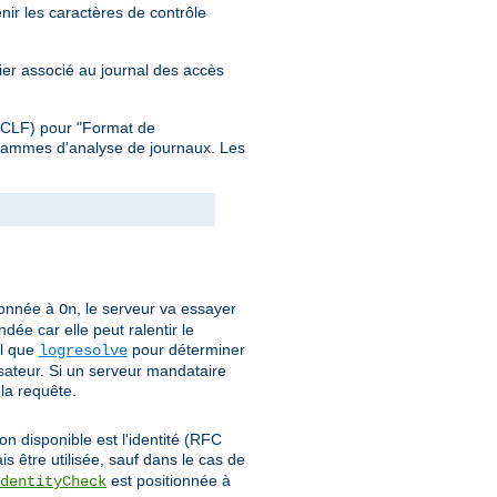
nir les caractères de contrôle
hier associé au journal des accès
 (CLF) pour "Format de
grammes d'analyse de journaux. Les
ionnée à
, le serveur va essayer
On
dée car elle peut ralentir le
el que
pour déterminer
logresolve
isateur. Si un serveur mandataire
 la requête.
on disponible est l'identité (RFC
is être utilisée, sauf dans le cas de
est positionnée à
dentityCheck