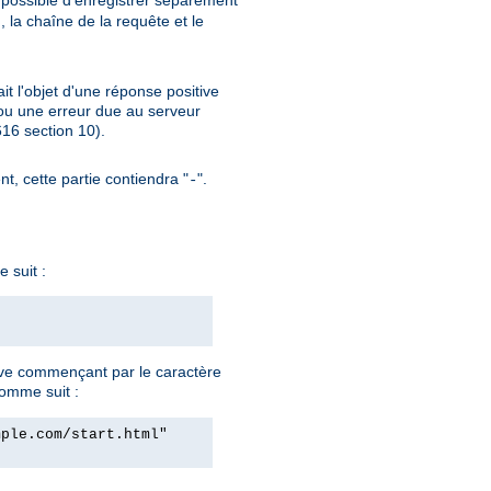
si possible d'enregistrer séparément
, la chaîne de la requête et le
ait l'objet d'une réponse positive
ou une erreur due au serveur
6 section 10).
nt, cette partie contiendra "
".
-
 suit :
ve commençant par le caractère
comme suit :
mple.com/start.html"