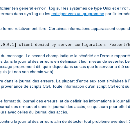
fichier (en général
sur les systèmes de type Unix et
error_log
error
 erreurs dans
ou les
rediriger vers un programme
par l'intermé
syslog
 de forme relativement libre. Certaines informations apparaissent cepen
7.0.0.1] client denied by server configuration: /export/
re du message. Le second champ indique la sévérité de l'erreur rapporté
es dans le journal des erreurs en définissant leur niveau de sévérité. L
 message proprement dit, qui indique dans ce cas que le serveur a été con
quis (et non son chemin web).
dans le journal des erreurs. La plupart d'entre eux sont similaires à 
rovenance de scripts CGI. Toute information qu'un script CGI écrit sur
.
format du journal des erreurs, et de définir les informations à journali
journal des erreurs et dans le journal des accès, ce qui aura pour effet 
eurs avec celles du journal des accès.
n continu le journal des erreurs afin de détecter tout problème éventuel.