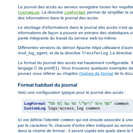
Le journal des accès au serveur enregistre toutes les requêtes 
. La directive
permet de simplifier la s
CustomLog
LogFormat
des informations dans le journal des accès.
Le stockage d'informations dans le journal des accès n'est que
informations de façon à pouvoir en extraire des statistiques 
partie intégrante du travail du serveur web lui-même.
Différentes versions du démon Apache httpd utilisaient d'autre
mod_log_agent, et de la directive
. La directive
TransferLog
Le format du journal des accès est hautement configurable. Il
langage C de printf(1). Vous trouverez quelques exemples dan
pouvez vous référer au chapitre
chaînes de format
de la doc
Format habituel du journal
Voici une configuration typique pour le journal des accès :
LogFormat
"%h %l %u %t \"%r\" %>s %b"
CustomLog
 logs
/
access_log common
Ici est définie l'
identité
qui est ensuite associée à une 
common
par le caractère %, chacune d'entre elles indiquant au serveur
dans la chaîne de format ; il seront copiés tels quels dans le f