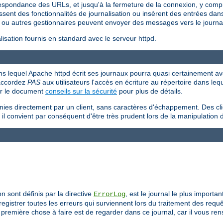
respondance des URLs, et jusqu'à la fermeture de la connexion, y compr
ssent des fonctionnalités de journalisation ou insèrent des entrées dans 
ou autres gestionnaires peuvent envoyer des messages vers le journal
sation fournis en standard avec le serveur httpd.
 dans lequel Apache httpd écrit ses journaux pourra quasi certainement avo
'accordez
PAS
aux utilisateurs l'accès en écriture au répertoire dans le
ir le document
conseils sur la sécurité
pour plus de détails.
rnies directement par un client, sans caractères d'échappement. Des cl
 il convient par conséquent d'être très prudent lors de la manipulation 
on sont définis par la directive
, est le journal le plus importa
ErrorLog
egistrer toutes les erreurs qui surviennent lors du traitement des req
remière chose à faire est de regarder dans ce journal, car il vous re