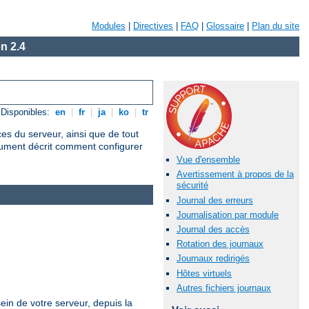
Modules
|
Directives
|
FAQ
|
Glossaire
|
Plan du site
n 2.4
Disponibles:
en
|
fr
|
ja
|
ko
|
tr
ces du serveur, ainsi que de tout
cument décrit comment configurer
Vue d'ensemble
Avertissement à propos de la
sécurité
Journal des erreurs
Journalisation par module
Journal des accès
Rotation des journaux
Journaux redirigés
Hôtes virtuels
Autres fichiers journaux
ein de votre serveur, depuis la