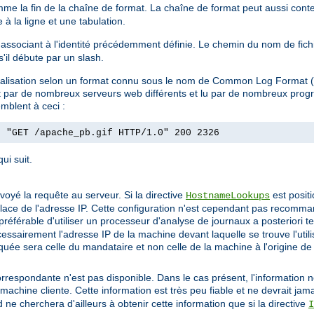
omme la fin de la chaîne de format. La chaîne de format peut aussi conte
à la ligne et une tabulation.
 l'associant à l'identité précédemment définie. Le chemin du nom de fic
 s'il débute par un slash.
ournalisation selon un format connu sous le nom de Common Log Format
uit par de nombreux serveurs web différents et lu par de nombreux pro
mblent à ceci :
] "GET /apache_pb.gif HTTP/1.0" 200 2326
ui suit.
envoyé la requête au serveur. Si la directive
est posit
HostnameLookups
 place de l'adresse IP. Cette configuration n'est cependant pas recomman
préférable d'utiliser un processeur d'analyse de journaux a posteriori t
cessairement l'adresse IP de la machine devant laquelle se trouve l'util
indiquée sera celle du mandataire et non celle de la machine à l'origine de
correspondante n'est pas disponible. Dans le cas présent, l'information n
machine cliente. Cette information est très peu fiable et ne devrait jama
ne cherchera d'ailleurs à obtenir cette information que si la directive
I