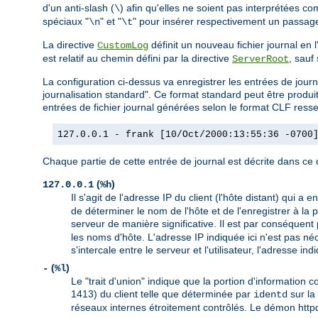
d'un anti-slash (
) afin qu'elles ne soient pas interprétées c
\
spéciaux "
" et "
" pour insérer respectivement un passage 
\n
\t
La directive
définit un nouveau fichier journal en
CustomLog
est relatif au chemin défini par la directive
, sauf
ServerRoot
La configuration ci-dessus va enregistrer les entrées de j
journalisation standard". Ce format standard peut être prod
entrées de fichier journal générées selon le format CLF resse
127.0.0.1 - frank [10/Oct/2000:13:55:36 -0700
Chaque partie de cette entrée de journal est décrite dans ce q
(
)
127.0.0.1
%h
Il s'agit de l'adresse IP du client (l'hôte distant) qui a 
de déterminer le nom de l'hôte et de l'enregistrer à la
serveur de manière significative. Il est par conséquent 
les noms d'hôte. L'adresse IP indiquée ici n'est pas né
s'intercale entre le serveur et l'utilisateur, l'adresse 
(
)
-
%l
Le "trait d'union" indique que la portion d'information 
1413) du client telle que déterminée par
sur la 
identd
réseaux internes étroitement contrôlés. Le démon httpd 