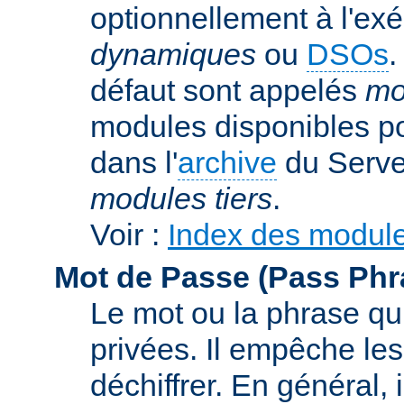
optionnellement à l'ex
dynamiques
ou
DSOs
.
défaut sont appelés
mo
modules disponibles p
dans l'
archive
du Serve
modules tiers
.
Voir :
Index des modul
Mot de Passe (Pass Phr
Le mot ou la phrase qui
privées. Il empêche les
déchiffrer. En général, 