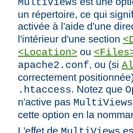
est une opti
MultiViews
un répertoire, ce qui signi
activée à l'aide d'une dir
l'intérieur d'une section
<
ou
<Location>
<Files
, ou (si
apache2.conf
A
correctement positionnée)
. Notez que
.htaccess
O
n'active pas
MultiViews
cette option en la nomman
L'effet de
est
MultiViews