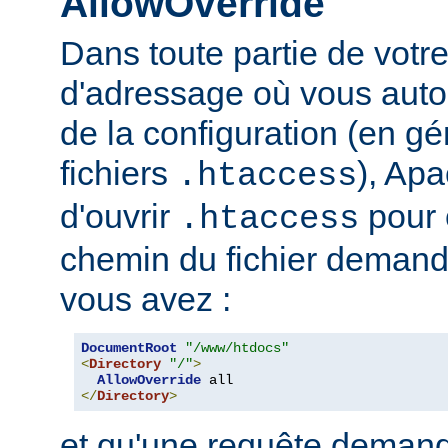
AllowOverride
Dans toute partie de votr
d'adressage où vous auto
de la configuration (en gé
fichiers
), Apa
.htaccess
d'ouvrir
pour 
.htaccess
chemin du fichier demand
vous avez :
DocumentRoot
"/www/htdocs"
<
Directory
"/"
>
AllowOverride
</
Directory
>
et qu'une requête demand