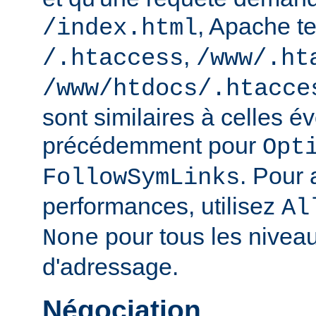
, Apache te
/index.html
,
/.htaccess
/www/.ht
/www/htdocs/.htacce
sont similaires à celles 
précédemment pour
Opt
. Pour 
FollowSymLinks
performances, utilisez
Al
pour tous les nivea
None
d'adressage.
Négociation