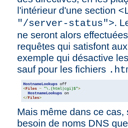
l'intérieur d'une section
<
. 
"/server-status">
ne seront alors effectuée
requêtes qui satisfont aux 
exemple qui désactive l
sauf pour les fichiers
.ht
HostnameLookups
<
Files
~
"\.(html|cgi)$"
>
HostnameLookups
</
Files
>
Mais même dans ce cas, s
besoin de noms DNS que 