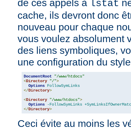
de ces appels à
ne
lstat
cache, ils devront donc ê
nouveau pour chaque nouv
vous voulez absolument vér
des liens symboliques, vo
une configuration du style
DocumentRoot
"/www/htdocs"
<
Directory
"/"
>
Options
FollowSymLinks
</
Directory
>
<
Directory
"/www/htdocs"
>
Options
-FollowSymLinks
+SymLinksIfOwnerMat
</
Directory
>
Ceci évite au moins les vé