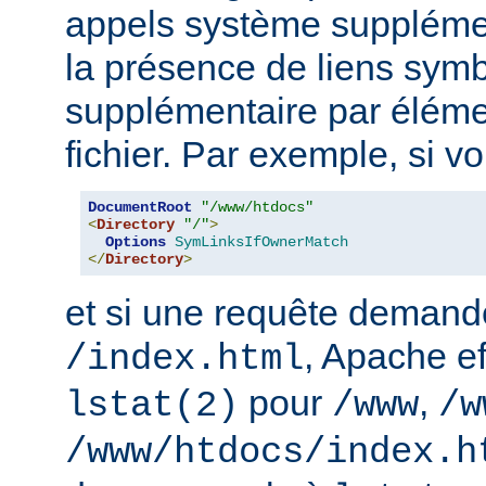
appels système supplémen
la présence de liens sym
supplémentaire par élém
fichier. Par exemple, si v
DocumentRoot
"/www/htdocs"
<
Directory
"/"
>
Options
SymLinksIfOwnerMatch
</
Directory
>
et si une requête demand
, Apache ef
/index.html
pour
,
lstat(2)
/www
/w
/www/htdocs/index.h