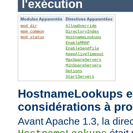
l'exécution
Modules Apparentés
Directives Apparentées
mod_dir
AllowOverride
mpm_common
DirectoryIndex
mod_status
HostnameLookups
EnableMMAP
EnableSendfile
KeepAliveTimeout
MaxSpareServers
MinSpareServers
Options
StartServers
HostnameLookups et
considérations à pr
Avant Apache 1.3, la direc