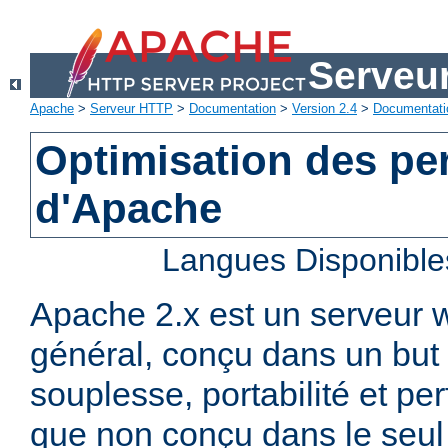
Serveu
Apache
>
Serveur HTTP
>
Documentation
>
Version 2.4
>
Documentati
Optimisation des p
d'Apache
Langues Disponible
Apache 2.x est un serveur
général, conçu dans un but 
souplesse, portabilité et p
que non conçu dans le seul 