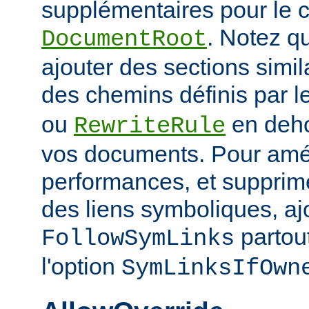
supplémentaires pour le c
. Notez q
DocumentRoot
ajouter des sections simil
des chemins définis par l
ou
en deho
RewriteRule
vos documents. Pour amél
performances, et supprime
des liens symboliques, ajo
partout
FollowSymLinks
l'option
SymLinksIfOwn