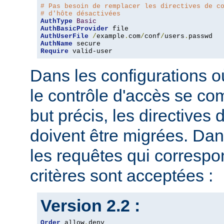
# Pas besoin de remplacer les directives de c
# d'hôte désactivées
AuthType
Basic
AuthBasicProvider
AuthUserFile
/
example
.
com
/
conf
/
users
.
AuthName
Require
 valid-user
Dans les configurations où
le contrôle d'accès se co
but précis, les directives
doivent être migrées. Dan
les requêtes qui corresp
critères sont acceptées :
Version 2.2 :
Order
 allow
,