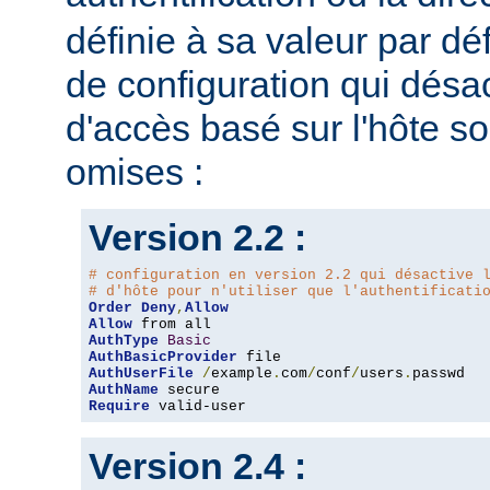
définie à sa valeur par dé
de configuration qui désac
d'accès basé sur l'hôte s
omises :
Version 2.2 :
# configuration en version 2.2 qui désactive 
# d'hôte pour n'utiliser que l'authentificati
Order
Deny
,
Allow
Allow
AuthType
Basic
AuthBasicProvider
AuthUserFile
/
example
.
com
/
conf
/
users
.
AuthName
Require
 valid-user
Version 2.4 :