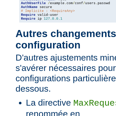
AuthUserFile
/
example
.
com
/
conf
/
users
.
AuthName
# Implicite : <RequireAny>
Require
Require
 ip 
127.0
.
0.1
Autres changements
configuration
D'autres ajustements min
s'avérer nécessaires pour
configurations particulièr
dessous.
La directive
MaxReque
renommée en