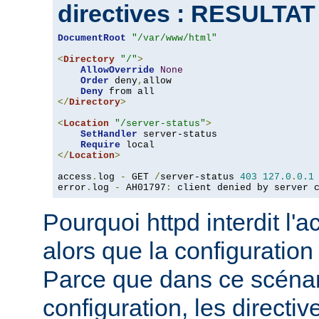
directives : RESULTA
DocumentRoot
"/var/www/html"
<
Directory
"/"
>
AllowOverride
None
Order
 deny
,
allow

Deny
</
Directory
>
<
Location
"/server-status"
>
SetHandler
 server-status

Require
</
Location
>
access
.
log 
-
 GET 
/
server-status 
403
127.0
.
0.1
error
.
log 
-
 AH01797
:
 client denied by server 
Pourquoi httpd interdit l'
alors que la configuration
Parce que dans ce scéna
configuration, les directiv