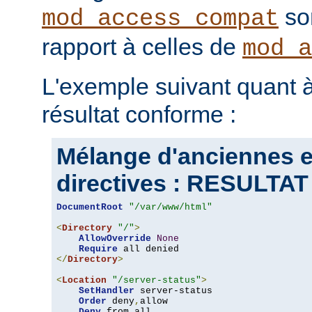
son
mod_access_compat
rapport à celles de
mod_a
L'exemple suivant quant à
résultat conforme :
Mélange d'anciennes e
directives : RESULT
DocumentRoot
"/var/www/html"
<
Directory
"/"
>
AllowOverride
None
Require
</
Directory
>
<
Location
"/server-status"
>
SetHandler
 server-status

Order
 deny
,
allow

Deny
 from all
