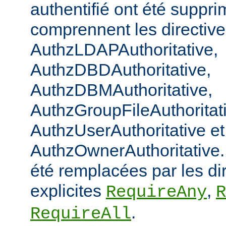
authentifié ont été suppri
comprennent les directiv
AuthzLDAPAuthoritative,
AuthzDBDAuthoritative,
AuthzDBMAuthoritative,
AuthzGroupFileAuthoritat
AuthzUserAuthoritative et
AuthzOwnerAuthoritative. 
été remplacées par les di
explicites
,
RequireAny
R
.
RequireAll