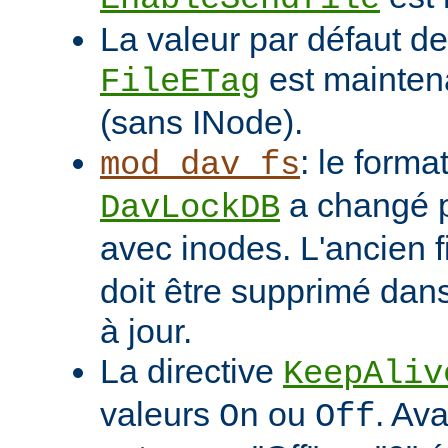
La valeur par défaut de 
est mainten
FileETag
(sans INode).
: le format
mod_dav_fs
a changé p
DavLockDB
avec inodes. L'ancien f
doit être supprimé dans
à jour.
La directive
KeepAliv
valeurs
ou
. Ava
On
Off