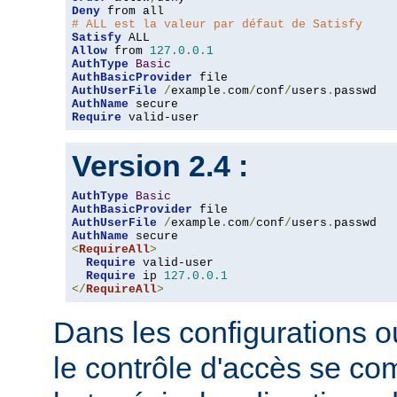
Deny
# ALL est la valeur par défaut de Satisfy
Satisfy
Allow
 from 
127.0
.
0.1
AuthType
Basic
AuthBasicProvider
AuthUserFile
/
example
.
com
/
conf
/
users
.
AuthName
Require
 valid-user
Version 2.4 :
AuthType
Basic
AuthBasicProvider
AuthUserFile
/
example
.
com
/
conf
/
users
.
AuthName
<
RequireAll
>
Require
 valid-user

Require
 ip 
127.0
.
0.1
</
RequireAll
>
Dans les configurations où
le contrôle d'accès se co