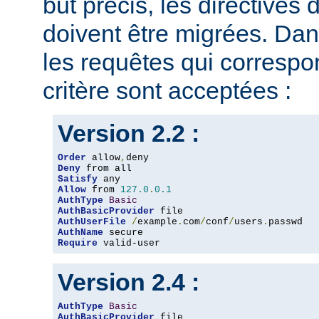
but précis, les directives
doivent être migrées. Dan
les requêtes qui corresp
critère sont acceptées :
Version 2.2 :
Order
 allow
,
Deny
Satisfy
Allow
 from 
127.0
.
0.1
AuthType
Basic
AuthBasicProvider
AuthUserFile
/
example
.
com
/
conf
/
users
.
AuthName
Require
 valid-user
Version 2.4 :
AuthType
Basic
AuthBasicProvider