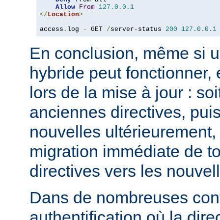
Allow
From
127.0
.
0.1
</
Location
>
access
.
log 
-
 GET 
/
server-status 
200
127.0
.
0.1
En conclusion, même si u
hybride peut fonctionner, 
lors de la mise à jour : so
anciennes directives, puis
nouvelles ultérieurement, 
migration immédiate de t
directives vers les nouvel
Dans de nombreuses conf
authentification où la dire