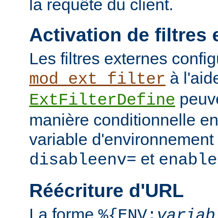
la requête du client.
Activation de filtres
Les filtres externes confi
à l'aid
mod_ext_filter
peuve
ExtFilterDefine
manière conditionnelle en
variable d'environnement 
et
disableenv=
enable
Réécriture d'URL
La forme
%{ENV:
variab