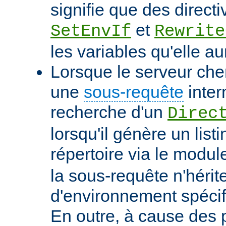
signifie que des directi
et
SetEnvIf
Rewrite
les variables qu'elle au
Lorsque le serveur che
une
sous-requête
inter
recherche d'un
Direc
lorsqu'il génère un list
répertoire via le modu
la sous-requête n'hérit
d'environnement spécif
En outre, à cause des 