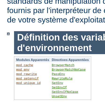
standards de manipulation 
fournis par l'interpréteur d
de votre système d'exploitat
Définition des varia
d'environnement
Modules Apparentés
Directives Apparentées
mod_cache
BrowserMatch
mod_env
BrowserMatchNoCase
mod_rewrite
PassEnv
mod_setenvif
RewriteRule
mod_unique_id
SetEnv
SetEnvIf
SetEnvIfNoCase
UnsetEnv