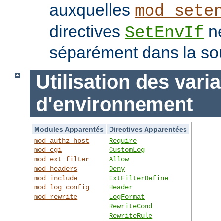
auxquelles
mod_sete
directives
ne
SetEnvIf
séparément dans la so
Utilisation des vari
d'environnement
Modules Apparentés
Directives Apparentées
mod_authz_host
Require
mod_cgi
CustomLog
mod_ext_filter
Allow
mod_headers
Deny
mod_include
ExtFilterDefine
mod_log_config
Header
mod_rewrite
LogFormat
RewriteCond
RewriteRule