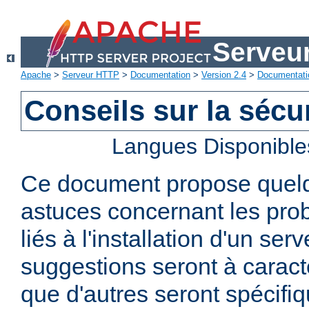
Serveu
Apache
>
Serveur HTTP
>
Documentation
>
Version 2.4
>
Documentati
Conseils sur la sécur
Langues Disponible
Ce document propose quelq
astuces concernant les pro
liés à l'installation d'un se
suggestions seront à caract
que d'autres seront spécifi