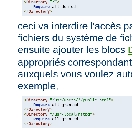
<
Directory
"/"
>
Require
</
Directory
>
ceci va interdire l'accès p
fichiers du système de fi
ensuite ajouter les blocs
appropriés correspondant
auxquels vous voulez auto
exemple,
<
Directory
"/usr/users/*/public_html"
>
Require
</
Directory
>
<
Directory
"/usr/local/httpd"
>
Require
</
Directory
>