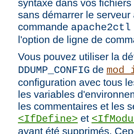
syntaxe dans vos fichiers
sans démarrer le serveur à
commande
apache2ctl
l'option de ligne de co
Vous pouvez utiliser la dé
de
DDUMP_CONFIG
mod_
configuration avec tous les
les variables d'environne
les commentaires et les s
et
<IfDefine>
<IfModu
ayant été supprimés. Cepe