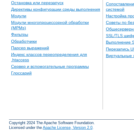
Остановка или перезапуск
Сопоставлени
системой
Директивы конфигурации среды выполнения
Настройка пр
Модули
Советы по бе
Модули многопроцессорной обработки
(MPMs)
Общесерверн
Фильтры
SSL/TLS шиф
Обработчики
Выполнение S
Парсер выражений
Перезапись U
Индекс классов переопределения для
Виртуальные 
.htaccess
Сервер и вспомогательные программы
Глоссарий
Copyright 2024 The Apache Software Foundation.
Licensed under the
Apache License, Version 2.0
.