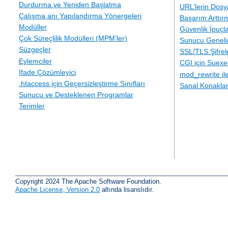
Durdurma ve Yeniden Başlatma
URL’lerin Dosy
Çalışma anı Yapılandırma Yönergeleri
Başarım Arttır
Modüller
Güvenlik İpuçla
Çok Süreçlilik Modülleri (MPM’ler)
Sunucu Geneli
Süzgeçler
SSL/TLS Şifre
Eylemciler
CGI için Suexe
İfade Çözümleyici
mod_rewrite i
.htaccess için Geçersizleştirme Sınıfları
Sanal Konakla
Sunucu ve Desteklenen Programlar
Terimler
Copyright 2024 The Apache Software Foundation.
Apache License, Version 2.0
altında lisanslıdır.