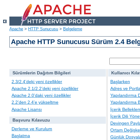
Apache
>
HTTP Sunucusu
>
Belgeleme
Apache HTTP Sunucusu Sürüm 2.4 Belg
Sürümlerin Dağıtım Bilgileri
Kullanıcı Kıl
2.3/2.4’deki yeni özellikler
Başlarken
Apache 2.1/2.2’deki yeni özellikler
Adres ve Portl
Apache 2.0’daki yeni özellikler
Yapılandırma D
2.2’den 2.4’e yükseltme
Yapılandırma B
Apache Lisansı
İçerik Bellekle
İçerik Dili Yöne
Başvuru Kılavuzu
Devingen Payla
Derleme ve Kurulum
Ortam Değişken
Başlatma
Günlük Dosyal