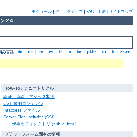
モジュール
|
ディレクティブ
|
FAQ
|
用語
|
サイトマップ
 2.4
済み言語:
da
|
de
|
en
|
es
|
fr
|
ja
|
ko
|
pt-br
|
ru
|
tr
|
zh-cn
How-To / チュートリアル
認証、承認、アクセス制御
CGI: 動的コンテンツ
.htaccess ファイル
Server Side Includes (SSI)
ユーザ専用ディレクトリ (public_html)
プラットフォーム固有の情報