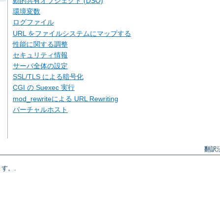
動的共有オブジェクト (DSO)
環境変数
ログファイル
URL をファイルシステムにマップする
性能に関する調整
セキュリティ情報
サーバ全体の設定
SSL/TLS による暗号化
CGI の Suexec 実行
mod_rewriteによる URL Rewriting
バーチャルホスト
翻訳
す。.