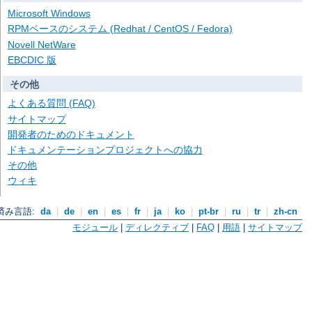
Microsoft Windows
RPMベースのシステム (Redhat / CentOS / Fedora)
Novell NetWare
EBCDIC 版
その他
よくある質問 (FAQ)
サイトマップ
開発者のためのドキュメント
ドキュメンテーションプロジェクトへの協力
その他
ウィキ
済み言語:
da
|
de
|
en
|
es
|
fr
|
ja
|
ko
|
pt-br
|
ru
|
tr
|
zh-cn
モジュール
|
ディレクティブ
|
FAQ
|
用語
|
サイトマップ