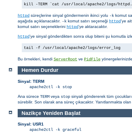
kill -TERM `cat /usr/local/apache2/logs/httpd
süreçlerine sinyal göndermenin ikinci yolu
komut sat
httpd
-k
aşağıda açıklanacaktır.
komut satırı seçeneği
’ye ai
-k
httpd
komut satırı seçeneklerini
’ye aktaracaktır.
httpd
’ye sinyal gönderdikten sonra olup biteni şu komutla izle
httpd
tail -f /usr/local/apache2/logs/error_log
Bu örnekleri, kendi
ve
yönergelerinizdek
ServerRoot
PidFile
Hemen Durdur
Sinyal: TERM
apache2ctl -k stop
Ana sürece
veya
sinyali göndererek tüm çocukları
TERM
stop
sürebilir. Son olarak ana süreç çıkacaktır. Yanıtlanmakta olan 
Nazikçe Yeniden Başlat
Sinyal: USR1
apache2ctl -k graceful