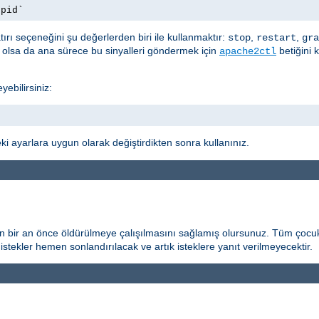
.pid`
ırı seçeneğini şu değerlerden biri ile kullanmaktır:
,
,
stop
restart
gra
t olsa da ana sürece bu sinyalleri göndermek için
betiğini 
apache2ctl
yebilirsiniz:
i ayarlara uygun olarak değiştirdikten sonra kullanınız.
n bir an önce öldürülmeye çalışılmasını sağlamış olursunuz. Tüm çocuk
istekler hemen sonlandırılacak ve artık isteklere yanıt verilmeyecektir.