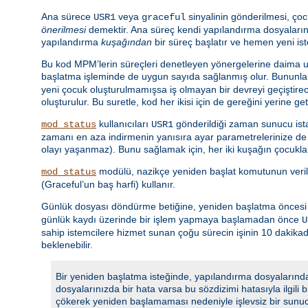
Ana sürece
veya
sinyalinin gönderilmesi, çoc
USR1
graceful
önerilmesi
demektir. Ana süreç kendi yapılandırma dosyalarını
yapılandırma
kuşağından
bir süreç başlatır ve hemen yeni is
Bu kod MPM’lerin süreçleri denetleyen yönergelerine daima uy
başlatma işleminde de uygun sayıda sağlanmış olur. Bununla 
yeni çocuk oluşturulmamışsa iş olmayan bir devreyi geçiştir
oluşturulur. Bu suretle, kod her ikisi için de gereğini yerine ge
kullanıcıları
gönderildiği zaman sunucu istat
mod_status
USR1
zamanı en aza indirmenin yanısıra ayar parametrelerinize de u
olayı yaşanmaz). Bunu sağlamak için, her iki kuşağın çocuklar
modülü, nazikçe yeniden başlat komutunun veri
mod_status
(Graceful’un baş harfi) kullanır.
Günlük dosyası döndürme betiğine, yeniden başlatma öncesi gü
günlük kaydı üzerinde bir işlem yapmaya başlamadan önce
U
sahip istemcilere hizmet sunan çoğu sürecin işinin 10 dakik
beklenebilir.
Bir yeniden başlatma isteğinde, yapılandırma dosyalarında
dosyalarınızda bir hata varsa bu sözdizimi hatasıyla ilgili
çökerek yeniden başlamaması nedeniyle işlevsiz bir sunu