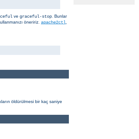
ve
. Bunlar
ceful
graceful-stop
kullanmanızı öneririz.
,
apache2ctl
ların öldürülmesi bir kaç saniye