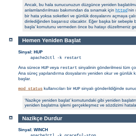
Ancak, bu hala sunucunuzun düzgünce yeniden başlatılmas
anlamlandırılması bakımından da sınamak için
’nin
httpd
bir hata yoksa soketleri ve günlük dosyalarını açmaya çalı
dinlediğinden başarısız olacaktır. Eğer başka bir sebeple 
başla’ komutunu vermeden önce bu hatayı düzeltmeniz ger
Hemen Yeniden Başlat
Sinyal: HUP
apache2ctl -k restart
Ana sürece
veya
sinyalinin gönderilmesi tüm ç
HUP
restart
Ana süreç yapılandırma dosyalarını yeniden okur ve günlük ka
başlar.
kullanıcıları bir
sinyalı gönderildiğinde sunucu
mod_status
HUP
‘Nazikçe yeniden başlat’ komutundaki gibi yeniden başlatm
yeniden başlatma işlemi gerçekleşmez ve sözdizimi hatalarıyla
Nazikçe Durdur
Sinyal: WINCH
apache2ctl -k graceful-stop