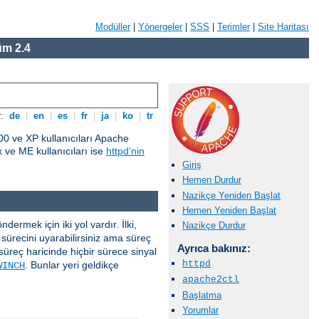
Modüller
|
Yönergeler
|
SSS
|
Terimler
|
Site Haritası
m 2.4
r:
de
|
en
|
es
|
fr
|
ja
|
ko
|
tr
0 ve XP kullanıcıları Apache
ve ME kullanıcıları ise
httpd’nin
Giriş
Hemen Durdur
Nazikçe Yeniden Başlat
Hemen Yeniden Başlat
ermek için iki yol vardır. İlki,
Nazikçe Durdur
sürecini uyarabilirsiniz ama süreç
Ayrıca bakınız:
süreç haricinde hiçbir sürece sinyal
httpd
. Bunlar yeri geldikçe
WINCH
apache2ctl
Başlatma
Yorumlar