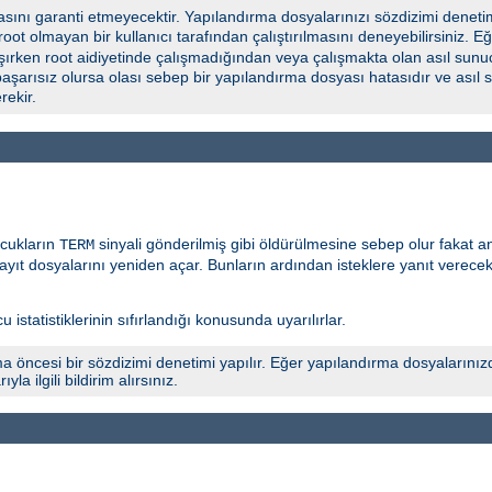
ını garanti etmeyecektir. Yapılandırma dosyalarınızı sözdizimi deneti
 root olmayan bir kullanıcı tarafından çalıştırılmasını deneyebilirsiniz.
şırken root aidiyetinde çalışmadığından veya çalışmakta olan asıl sunuc
başarısız olursa olası sebep bir yapılandırma dosyası hatasıdır ve asıl
ekir.
ocukların
sinyali gönderilmiş gibi öldürülmesine sebep olur fakat 
TERM
yıt dosyalarını yeniden açar. Bunların ardından isteklere yanıt verece
 istatistiklerinin sıfırlandığı konusunda uyarılırlar.
a öncesi bir sözdizimi denetimi yapılır. Eğer yapılandırma dosyalarınız
 ilgili bildirim alırsınız.