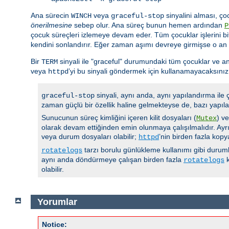
Ana sürecin
veya
sinyalini alması, ço
WINCH
graceful-stop
önerilmesine
sebep olur. Ana süreç bunun hemen ardından
P
çocuk süreçleri izlemeye devam eder. Tüm çocuklar işlerini bi
kendini sonlandırır. Eğer zaman aşımı devreye girmişse o an
Bir
sinyali ile "graceful" durumundaki tüm çocuklar ve an
TERM
veya
’yi bu sinyali göndermek için kullanamayacaksınız
httpd
sinyali, aynı anda, aynı yapılandırma ile
graceful-stop
zaman güçlü bir özellik haline gelmekteyse de, bazı yapıla
Sunucunun süreç kimliğini içeren kilit dosyaları (
) v
Mutex
olarak devam ettiğinden emin olunmaya çalışılmalıdır. Ayrı
veya durum dosyaları olabilir;
’nin birden fazla kop
httpd
tarzı borulu günlükleme kullanımı gibi durumla
rotatelogs
aynı anda döndürmeye çalışan birden fazla
k
rotatelogs
olabilir.
Yorumlar
Notice: