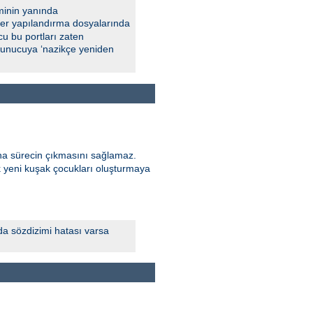
minin yanında
 Eğer yapılandırma dosyalarında
u bu portları zaten
 sunucuya ‘nazikçe yeniden
ana sürecin çıkmasını sağlamaz.
k yeni kuşak çocukları oluşturmaya
da sözdizimi hatası varsa