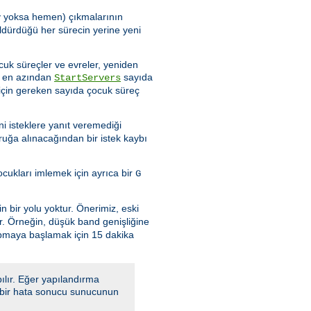
şey yoksa hemen) çıkmalarının
ldürdüğü her sürecin yerine yeni
cuk süreçler ve evreler, yeniden
de en azından
sayıda
StartServers
için gereken sayıda çocuk süreç
i isteklere yanıt veremediği
ruğa alınacağından bir istek kaybı
ukları imlemek için ayrıca bir
G
n bir yolu yoktur. Önerimiz, eski
ır. Örneğin, düşük band genişliğine
apmaya başlamak için 15 dakika
ılır. Eğer yapılandırma
a, bir hata sonucu sunucunun