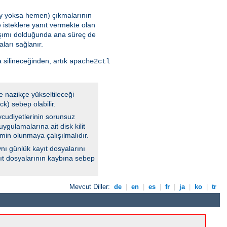
 şey yoksa hemen) çıkmalarının
 isteklere yanıt vermekte olan
aşımı dolduğunda ana süreç de
ları sağlanır.
 silineceğinden, artık
apache2ctl
e nazikçe yükseltileceği
k) sebep olabilir.
vcudiyetlerinin sorunsuz
ygulamalarına ait disk kilit
min olunmaya çalışılmalıdır.
nı günlük kayıt dosyalarını
ayıt dosyalarının kaybına sebep
Mevcut Diller:
de
|
en
|
es
|
fr
|
ja
|
ko
|
tr