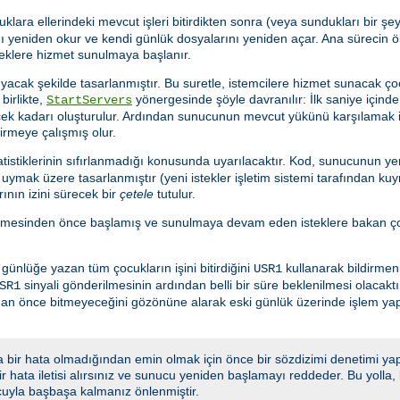
uklara ellerindeki mevcut işleri bitirdikten sonra (veya sundukları bir 
 yeniden okur ve kendi günlük dosyalarını yeniden açar. Ana sürecin ö
teklere hizmet sunulmaya başlanır.
acak şekilde tasarlanmıştır. Bu suretle, istemcilere hizmet sunacak ço
birlikte,
yönergesinde şöyle davranılır: İlk saniye için
StartServers
ecek kadarı oluşturulur. Ardından sunucunun mevcut yükünü karşılamak 
tirmeye çalışmış olur.
istiklerinin sıfırlanmadığı konusunda uyarılacaktır. Kod, sunucunun yen
ymak üzere tasarlanmıştır (yeni istekler işletim sistemi tarafından kuy
ının izini sürecek bir
çetele
tutulur.
lmesinden önce başlamış ve sunulmaya devam eden isteklere bakan çoc
nlüğe yazan tüm çocukların işini bitirdiğini
kullanarak bildirmeni
USR1
sinyali gönderilmesinin ardından belli bir süre beklenilmesi olacakt
SR1
adan önce bitmeyeceğini gözönüne alarak eski günlük üzerinde işlem y
 bir hata olmadığından emin olmak için önce bir sözdizimi denetimi yap
 bir hata iletisi alırsınız ve sunucu yeniden başlamayı reddeder. Bu yoll
cuyla başbaşa kalmanız önlenmiştir.