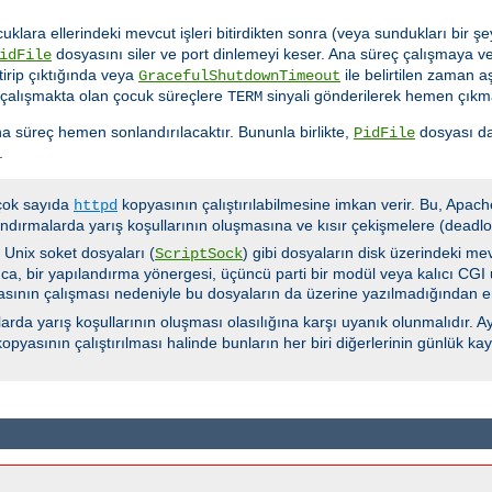
cuklara ellerindeki mevcut işleri bitirdikten sonra (veya sundukları bir
dosyasını siler ve port dinlemeyi keser. Ana süreç çalışmaya ve
idFile
tirip çıktığında veya
ile belirtilen zaman 
GracefulShutdownTimeout
 çalışmakta olan çocuk süreçlere
sinyali gönderilerek hemen çıkma
TERM
a süreç hemen sonlandırılacaktır. Bununla birlikte,
dosyası da
PidFile
.
 çok sayıda
kopyasının çalıştırılabilmesine imkan verir. Bu, Apach
httpd
ndırmalarda yarış koşullarının oluşmasına ve kısır çekişmelere (deadloc
e Unix soket dosyaları (
) gibi dosyaların disk üzerindeki me
ScriptSock
ca, bir yapılandırma yönergesi, üçüncü parti bir modül veya kalıcı CGI u
yasının çalışması nedeniyle bu dosyaların da üzerine yazılmadığından e
rda yarış koşullarının oluşması olasılığına karşı uyanık olunmalıdır. Ay
opyasının çalıştırılması halinde bunların her biri diğerlerinin günlük k