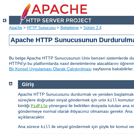
Apache
>
HTTP Sunucusu
>
Belgeleme
>
Sürüm 2.4
Apache HTTP Sunucusunun Durdurulmas
Bu belge Apache HTTP Sunucusunun Unix benzeri sistemlerde durd
HTTPd’yi bu platformlarda nasıl denetimlerine alacaklarını öğren
Bir Konsol Uygulaması Olarak Çalıştırılması
sayfasına bakabilirler.
Giriş
Apache HTTP Sunucusunu durdurmak ve yeniden başlatmak i
süreçlere doğrudan sinyal göndermek için unix
komutunu
kill
kimliği
yönergesi ile belirtilen dosyada tutulan ana s
PidFile
göndermeye normal olarak ihtiyacınız olmaması gerekir. Ana s
açıklanacaktır.
Ana sürece
ile sinyal göndermek için şöyle bir komut vere
kill