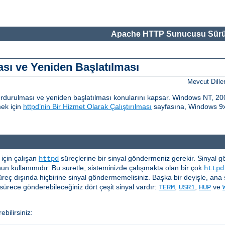
Apache HTTP Sunucusu Sürü
ı ve Yeniden Başlatılması
Mevcut Dille
urulması ve yeniden başlatılması konularını kapsar. Windows NT, 200
mek için
httpd’nin Bir Hizmet Olarak Çalıştırılması
sayfasına, Windows 9x 
çin çalışan
süreçlerine bir sinyal göndermeniz gerekir. Sinyal gönd
httpd
n kullanımıdır. Bu suretle, sisteminizde çalışmakta olan bir çok
httpd
üreç dışında hiçbirine sinyal göndermemelisiniz. Başka bir deyişle, ana 
ürece gönderebileceğiniz dört çeşit sinyal vardır:
,
,
ve
TERM
USR1
HUP
bilirsiniz: