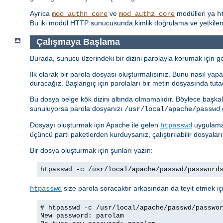
Ayrıca
ve
modülleri ya
mod_authn_core
mod_authz_core
h
Bu iki modül HTTP sunucusunda kimlik doğrulama ve yetkilendi
Çalışmaya Başlama
Burada, sunucu üzerindeki bir dizini parolayla korumak için ger
İlk olarak bir parola dosyası oluşturmalısınız. Bunu nasıl yapac
duracağız. Başlangıç için parolaları bir metin dosyasında tuta
Bu dosya belge kök dizini altında olmamalıdır. Böylece başkal
sunuluyorsa parola dosyanızı
d
/usr/local/apache/passwd
Dosyayı oluşturmak için Apache ile gelen
uygulamas
htpasswd
üçüncü parti paketlerden kurduysanız, çalıştırılabilir dosyalar
Bir dosya oluşturmak için şunları yazın:
htpasswd -c /usr/local/apache/passwd/password
size parola soracaktır arkasından da teyit etmek içi
htpasswd
# htpasswd -c /usr/local/apache/passwd/passwo
New password: parolam