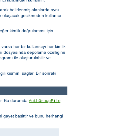
arak belirlenmiş alanlarda aynı
en oluşacak gecikmeden kullanıcı
eğer kimlik doğrulaması için
varsa her bir kullanıcıyı her kimlik
abanı dosyasında depolama özelliğine
gramı ile oluşturulabilir ve
ili kısmını sağlar. Bir sonraki
enir. Bu durumda
AuthGroupFile
mi gayet basittir ve bunu herhangi