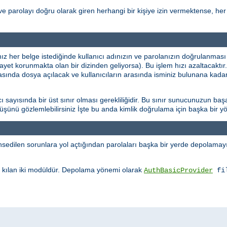
ve parolayı doğru olarak giren herhangi bir kişiye izin vermektense, her 
ınız her belge istediğinde kullanıcı adınızın ve parolanızın doğrulanması
şayet korunmakta olan bir dizinden geliyorsa). Bu işlem hızı azaltacaktı
rasında dosya açılacak ve kullanıcıların arasında isminiz bulunana kadar
sayısında bir üst sınır olması gerekliliğidir. Bu sınır sunucunuzun başa
üşüşünü gözlemlebilirsiniz İşte bu anda kimlik doğrulama için başka bir
edilen sorunlara yol açtığından parolaları başka bir yerde depolamayı 
kılan iki modüldür. Depolama yönemi olarak
AuthBasicProvider
fi