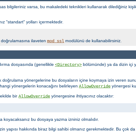
bilgileriniz varsa, bu makaledeki teknikleri kullanarak dilediğiniz kişil
z "standart" yolları içermektedir.
lik doğrulamasına ilaveten
modülünü de kullanabilirsiniz.
mod_ssl
ırma dosyasında (genellikle
bölümünde) ya da dizin içi 
<Directory>
ik doğrulama yönergelerine bu dosyaların içine koymaya izin veren sun
ne hangi yönergelerin konacağını belirleyen
yönergesi kull
AllowOverride
ekilde bir
yönergesine ihtiyacınız olacaktır:
AllowOverride
 koyacaksanız bu dosyaya yazma izniniz olmalıdır.
in yapısı hakkında biraz bilgi sahibi olmanız gerekmektedir. Bu çok da