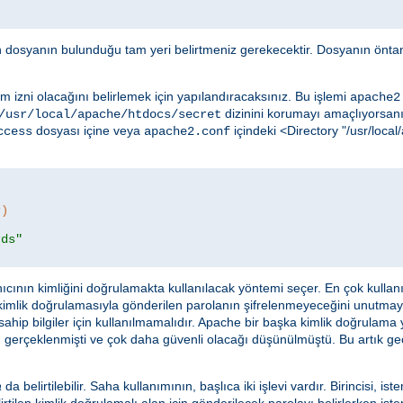
in dosyanın bulunduğu tam yeri belirtmeniz gerekecektir. Dosyanın öntan
m izni olacağını belirlemek için yapılandıracaksınız. Bu işlemi
apache2
dizinini korumayı amaçlıyorsanız
/usr/local/apache/htdocs/secret
dosyası içine veya
içindeki <Directory "/usr/loc
ccess
apache2.conf
r)
rds"
ıcının kimliğini doğrulamakta kullanılacak yöntemi seçer. En çok kulla
 kimlik doğrulamasıyla gönderilen parolanın şifrelenmeyeceğini unutma
ahip bilgiler için kullanılmamalıdır. Apache bir başka kimlik doğrulama
 gerçeklenmişti ve çok daha güvenli olacağı düşünülmüştü. Bu artık geçer
a
da belirtilebilir. Saha kullanımının, başlıca iki işlevi vardır. Birincisi, ist
rtilen kimlik doğrulamalı alan için gönderilecek parolayı belirlerken istem