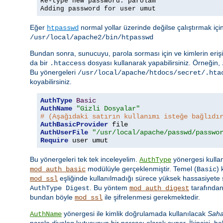
Re-type new password: parolam
Adding password for user umut
Eğer
normal yollar üzerinde değilse çalıştırmak iç
htpasswd
/usr/local/apache2/bin/htpasswd
Bundan sonra, sunucuyu, parola sorması için ve kimlerin erişi
da bir
dosyası kullanarak yapabilirsiniz. Örneğin,
.htaccess
Bu yönergeleri
/usr/local/apache/htdocs/secret/.hta
koyabilirsiniz.
AuthType
Basic
AuthName
"Gizli Dosyalar"
# (Aşağıdaki satırın kullanımı isteğe bağlıdı
AuthBasicProvider
AuthUserFile
"/usr/local/apache/passwd/passwo
Require
 user umut
Bu yönergeleri tek tek inceleyelim.
yönergesi kullan
AuthType
modülüyle gerçeklenmiştir. Temel (
)
mod_auth_basic
Basic
eşliğinde kullanılmadığı sürece yüksek hassasiyete s
mod_ssl
. Bu yöntem
tarafından
AuthType Digest
mod_auth_digest
bundan böyle
ile şifrelenmesi gerekmektedir.
mod_ssl
yönergesi ile kimlik doğrulamada kullanılacak
Sah
AuthName
parola diyalog kutusunun bir parçası olarak sunar. İkincisi, beli