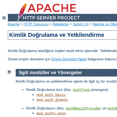
Apache
>
HTTP Sunucusu
>
Belgeleme
>
Sürüm 2.4
>
Nasıllar ve Öğret
Kimlik Doğrulama ve Yetkilendirme
Kimlik Doğrulama istediğiniz kişileri teyid etme işlemidir. Yetkilen
Genel erişim denetimi için
Erişim Denetimi Nasıl
belgesine bakınız
İlgili modüller ve Yönergeler
Kimlik Doğrulama ve yetkilendirme işlemi ile ilgili üç tür modü
Kimlik Doğrulama türü (bkz.
yönergesi)
AuthType
mod_auth_basic
mod_auth_digest
Kimlik Doğrulayıcı (bkz.
ve
AuthBasicProvider
Auth
mod_authn_anon