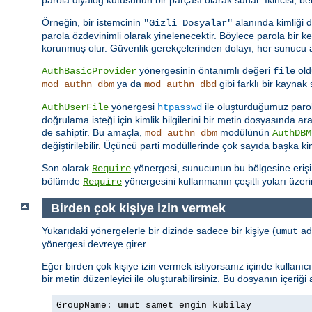
Örneğin, bir istemcinin
alanında kimliği 
"Gizli Dosyalar"
parola özdevinimli olarak yinelenecektir. Böylece parola bir 
korunmuş olur. Güvenlik gerekçelerinden dolayı, her sunucu ad
yönergesinin öntanımlı değeri
old
AuthBasicProvider
file
ya da
gibi farklı bir kayna
mod_authn_dbm
mod_authn_dbd
yönergesi
ile oluşturduğumuz parola 
AuthUserFile
htpasswd
doğrulama isteği için kimlik bilgilerini bir metin dosyasında a
de sahiptir. Bu amaçla,
modülünün
mod_authn_dbm
AuthDBM
değiştirilebilir. Üçüncü parti modüllerinde çok sayıda başka k
Son olarak
yönergesi, sunucunun bu bölgesine erişimin
Require
bölümde
yönergesini kullanmanın çeşitli yoları üzer
Require
Birden çok kişiye izin vermek
Yukarıdaki yönergelerle bir dizinde sadece bir kişiye (
adl
umut
yönergesi devreye girer.
Eğer birden çok kişiye izin vermek istiyorsanız içinde kullanı
bir metin düzenleyici ile oluşturabilirsiniz. Bu dosyanın içeriği
GroupName: umut samet engin kubilay