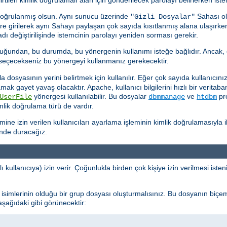
doğrulanmış olsun. Aynı sunucu üzerinde
Sahası ol
"Gizli Dosyalar"
kere girilerek aynı Sahayı paylaşan çok sayıda kısıtlanmış alana ulaşırk
ı değiştirilişinde istemcinin parolayı yeniden sorması gerekir.
uğundan, bu durumda, bu yönergenin kullanımı isteğe bağlıdır. Ancak, 
k seçecekseniz bu yönergeyi kullanmanız gerekecektir.
dosyasının yerini belirtmek için kullanılır. Eğer çok sayıda kullanıcınız 
ramak gayet yavaş olacaktır. Apache, kullanıcı bilgilerini hızlı bir verit
yönergesi kullanılabilir. Bu dosyalar
ve
pro
UserFile
dbmmanage
htdbm
imlik doğrulama türü de vardır.
e izin verilen kullanıcıları ayarlama işleminin kimlik doğrulamasıyla ilg
inde duracağız.
ı kullanıcıya) izin verir. Çoğunlukla birden çok kişiye izin verilmesi ist
cı isimlerinin olduğu bir grup dosyası oluşturmalısınız. Bu dosyanın biçe
 aşağıdaki gibi görünecektir: