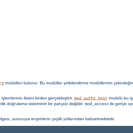
modülleri bulunur. Bu modüller yetkilendirme modüllerinin çekirdeğin
re
lemlerinin ikisini birden gerçekleştirir.
modülü bu işl
mod_authz_host
imlik doğrulama sisteminin bir parçası değildir.
ile geriye u
mod_access
lgesi, sunucuya erişimlerin çeşitli yollarından bahsetmektedir.