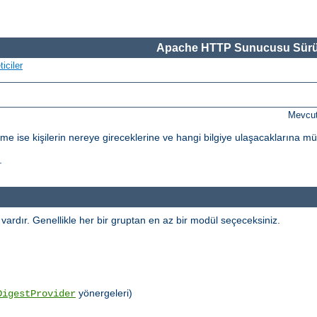
Apache HTTP Sunucusu Sürü
iciler
Mevcut
dirme ise kişilerin nereye gireceklerine ve hangi bilgiye ulaşacaklarına m
.
l vardır. Genellikle her bir gruptan en az bir modül seçeceksiniz.
yönergeleri)
DigestProvider