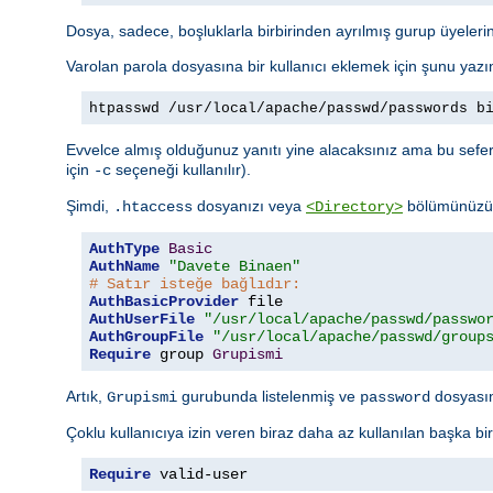
Dosya, sadece, boşluklarla birbirinden ayrılmış gurup üyelerini
Varolan parola dosyasına bir kullanıcı eklemek için şunu yazı
htpasswd /usr/local/apache/passwd/passwords b
Evvelce almış olduğunuz yanıtı yine alacaksınız ama bu sefer 
için
seçeneği kullanılır).
-c
Şimdi,
dosyanızı veya
bölümünüzü a
.htaccess
<Directory>
AuthType
Basic
AuthName
"Davete Binaen"
# Satır isteğe bağlıdır:
AuthBasicProvider
AuthUserFile
"/usr/local/apache/passwd/passwo
AuthGroupFile
"/usr/local/apache/passwd/group
Require
 group 
Grupismi
Artık,
gurubunda listelenmiş ve
dosyasınd
Grupismi
password
Çoklu kullanıcıya izin veren biraz daha az kullanılan başka bi
Require
 valid-user