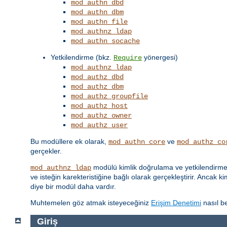
mod_authn_dbd
mod_authn_dbm
mod_authn_file
mod_authnz_ldap
mod_authn_socache
Yetkilendirme (bkz.
yönergesi)
Require
mod_authnz_ldap
mod_authz_dbd
mod_authz_dbm
mod_authz_groupfile
mod_authz_host
mod_authz_owner
mod_authz_user
Bu modüllere ek olarak,
ve
mod_authn_core
mod_authz_co
gerçekler.
modülü kimlik doğrulama ve yetkilendirme iş
mod_authnz_ldap
ve isteğin karekteristiğine bağlı olarak gerçekleştirir. Ancak k
diye bir modül daha vardır.
Muhtemelen göz atmak isteyeceğiniz
Erişim Denetimi
nasıl be
Giriş