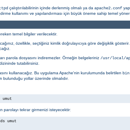
çalıştırılabilirinin içinde derlenmiş olmalı ya da
yapı
ttpd
apache2.conf
rme kullanımı ve yapılandırması için büyük öneme sahip temel yönergele
eken temel bilgiler verilecektir.
ağınız, özellikle, seçtiğiniz kimlik doğrulayıcıya göre değişiklik gösteri
cağız.
arı parola dosyasını indiremezler. Örneğin belgeleriniz
/usr/local/a
izininde tutabilirsiniz.
ını kullanacağız. Bu uygulama Apache'nin kurulumunda belirtilen
bin
ın bulunduğu yollar üzerinde olmalıdır.
s umut
n parolayı tekrar girmenizi isteyecektir:
rds umut