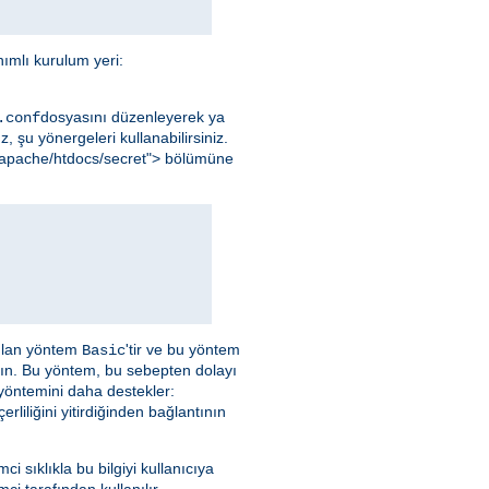
ımlı kurulum yeri:
dosyasını düzenleyerek ya
.conf
, şu yönergeleri kullanabilirsiniz.
al/apache/htdocs/secret"> bölümüne
nılan yöntem
'tir ve bu yöntem
Basic
yın. Bu yöntem, bu sebepten dolayı
 yöntemini daha destekler:
liliğini yitirdiğinden bağlantının
emci sıklıkla bu bilgiyi kullanıcıya
ci tarafından kullanılır.