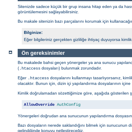
Sitenizde sadece küçük bir grup insana hitap eden ya da hassas 
görüntülemesini sağlayabilirsiniz.
Bu makale sitenizin bazı parçalarını korumak için kullanacağını
Bilginize:
Eğer bilgileriniz gerçekten gizliliğe ihtiyaç duyuyorsa kim
Ön gereksinimler
Bu makalede bahsi geçen yönergeler ya ana sunucu yapıland
(
dosyaları) bulunmak zorundadır.
.htaccess
Eğer
dosyalarını kullanmayı tasarlıyorsanız, kiml
.htaccess
olacaktır. Bunun için, dizin içi yapılandırma dosyalarının içi
Kimlik doğrulamadan sözettiğimize göre, aşağıda gösterilen ş
AllowOverride
AuthConfig
Yönergeleri doğrudan ana sunucunun yapılandırma dosyasına
Bazı dosyaların nerede saklandığını bilmek için sunucunun diz
gelindiğinde konuyu netleştireceğiz.