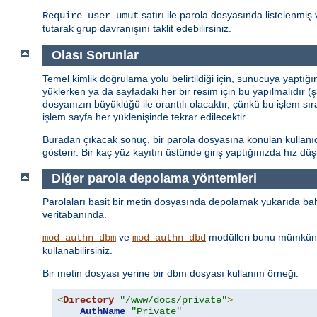
satırı ile parola dosyasında listelenmiş 
Require user umut
tutarak grup davranışını taklit edebilirsiniz.
Olası Sorunlar
Temel kimlik doğrulama yolu belirtildiği için, sunucuya yaptığ
yüklerken ya da sayfadaki her bir resim için bu yapılmalıdır (
dosyanızın büyüklüğü ile orantılı olacaktır, çünkü bu işlem sı
işlem sayfa her yüklenişinde tekrar edilecektir.
Buradan çıkacak sonuç, bir parola dosyasına konulan kullanıcı 
gösterir. Bir kaç yüz kayıtın üstünde giriş yaptığınızda hız d
Diğer parola depolama yöntemleri
Parolaları basit bir metin dosyasında depolamak yukarıda bahs
veritabanında.
ve
modülleri bunu mümkün 
mod_authn_dbm
mod_authn_dbd
kullanabilirsiniz.
Bir metin dosyası yerine bir dbm dosyası kullanım örneği:
<
Directory
"/www/docs/private"
>
AuthName
"Private"