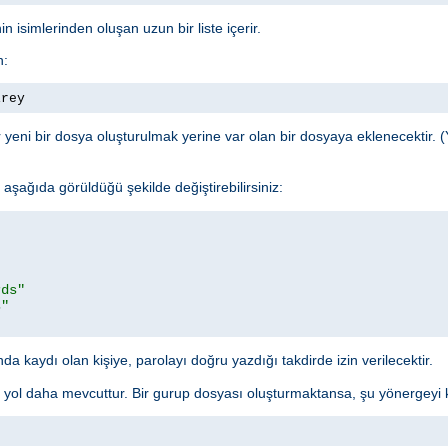
n isimlerinden oluşan uzun bir liste içerir.
n:
irey
yeni bir dosya oluşturulmak yerine var olan bir dosyaya eklenecektir. (
şağıda görüldüğü şekilde değiştirebilirsiniz:
rds"
s"
a kaydı olan kişiye, parolayı doğru yazdığı takdirde izin verilecektir.
r yol daha mevcuttur. Bir gurup dosyası oluşturmaktansa, şu yönergeyi ku