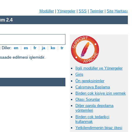
Modüller
|
Yönergeler
|
SSS
|
Terimler
|
Site Haritası
m 2.4
 Diller:
en
|
es
|
fr
|
ja
|
ko
|
tr
üsaade edilmesi işlemidir.
İlgili modüller ve Yönergeler
Giriş
Ön gereksinimler
Çalışmaya Başlama
Birden çok kişiye izin vermek
Olası Sorunlar
Diğer parola depolama
yöntemleri
Birden çok tedarikçi
kullanmak
Yetkilendirmenin biraz ötesi