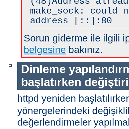
(48)Address alread
make_sock: could n
address [::]:80
Sorun giderme ile ilgili i
belgesine
bakınız.
Dinleme yapılandır
başlatırken değiştir
httpd yeniden başlatılırke
yönergelerindeki değişiklik
değerlendirmeler yapılmal