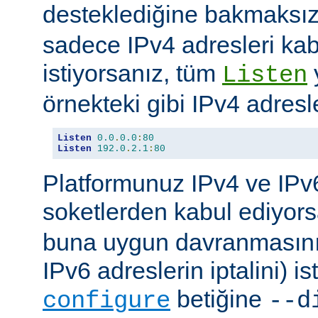
desteklediğine bakmaksı
sadece IPv4 adresleri kab
istiyorsanız, tüm
Listen
örnekteki gibi IPv4 adresler
Listen
0.0
.
0.0
:
80
Listen
192.0
.
2.1
:
80
Platformunuz IPv4 ve IPv6
soketlerden kabul ediyor
buna uygun davranmasını 
IPv6 adreslerin iptalini) is
betiğine
configure
--d