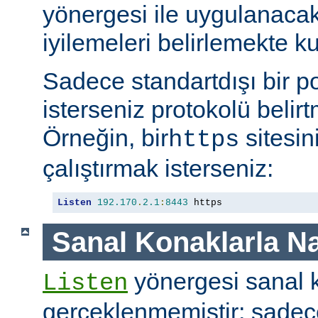
yönergesi ile uygulanaca
iyilemeleri belirlemekte kul
Sadece standartdışı bir p
isterseniz protokolü belirt
Örneğin, bir
sitesin
https
çalıştırmak isterseniz:
Listen
192.170
.
2.1
:
8443
 https
Sanal Konaklarla Na
yönergesi sanal k
Listen
gerçeklenmemiştir; sade