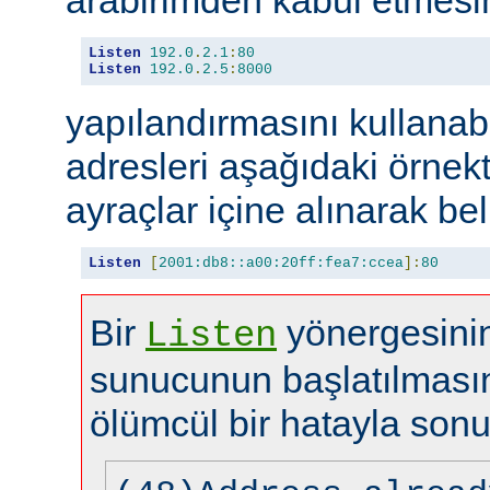
Listen
192.0
.
2.1
:
80
Listen
192.0
.
2.5
:
8000
yapılandırmasını kullanabi
adresleri aşağıdaki örnekt
ayraçlar içine alınarak beli
Listen
[
2001:db8::a00:20ff:fea7:ccea
]:
80
Bir
yönergesinin
Listen
sunucunun başlatılması
ölümcül bir hatayla sonu