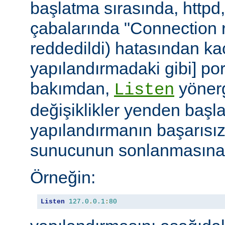
başlatma sırasında, httpd
çabalarında "Connection r
reddedildi) hatasından ka
yapılandırmadaki gibi] port
bakımdan,
yönerg
Listen
değişiklikler yenden başla
yapılandırmanın başarısı
sunucunun sonlanmasına 
Örneğin:
Listen
127.0
.
0.1
:
80