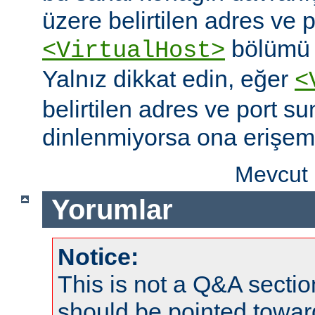
üzere belirtilen adres ve po
bölümü o
<VirtualHost>
Yalnız dikkat edin, eğer
<
belirtilen adres ve port s
dinlenmiyorsa ona erişem
Mevcut 
Yorumlar
Notice:
This is not a Q&A sect
should be pointed towar