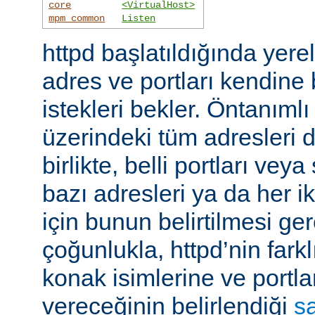
core
<VirtualHost>
mpm_common
Listen
httpd başlatıldığında yer
adres ve portları kendine
istekleri bekler. Öntanıml
üzerindeki tüm adresleri d
birlikte, belli portları ve
bazı adresleri ya da her i
için bunun belirtilmesi ger
çoğunlukla, httpd’nin farkl
konak isimlerine ve portla
vereceğinin belirlendiği
s