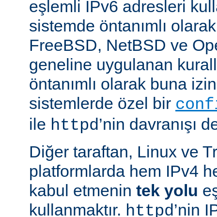
eşlemli IPv6 adresleri kul
sistemde öntanımlı olarak
FreeBSD, NetBSD ve Op
geneline uygulanan kural
öntanımlı olarak buna izin
sistemlerde özel bir
conf
ile
’nin davranışı değ
httpd
Diğer taraftan, Linux ve T
platformlarda hem IPv4 h
kabul etmenin
tek yolu
eş
kullanmaktır.
’nin 
httpd