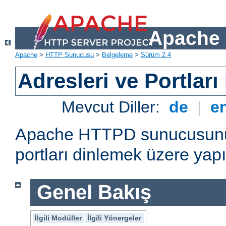
Apache 
Apache
>
HTTP Sunucusu
>
Belgeleme
>
Sürüm 2.4
Adresleri ve Portlar
Mevcut Diller:
de
|
e
Apache HTTPD sunucusunun 
portları dinlemek üzere yapı
Genel Bakış
İlgili Modüller
İlgili Yönergeler