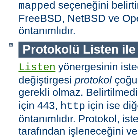
seçeneğini belirt
mapped
FreeBSD, NetBSD ve O
öntanımlıdır.
Protokolü Listen ile
yönergesinin isteğ
Listen
değiştirgesi
protokol
çoğu
gerekli olmaz. Belirtilmed
için 443,
için ise diğ
http
öntanımlıdır. Protokol, is
tarafından işleneceğini v