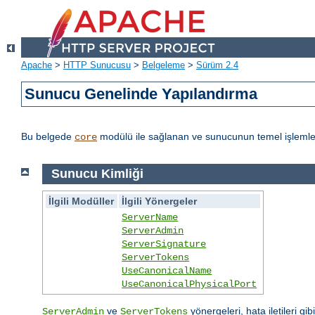
Apache
>
HTTP Sunucusu
>
Belgeleme
>
Sürüm 2.4
Sunucu Genelinde Yapılandırma
Bu belgede
modülü ile sağlanan ve sunucunun temel işlemleri
core
Sunucu Kimliği
İlgili Modüller
İlgili Yönergeler
ServerName
ServerAdmin
ServerSignature
ServerTokens
UseCanonicalName
UseCanonicalPhysicalPort
ve
yönergeleri, hata iletileri gib
ServerAdmin
ServerTokens