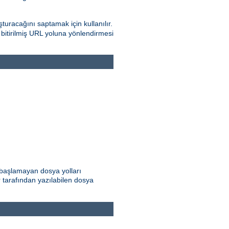
turacağını saptamak için kullanılır.
e bitirilmiş URL yoluna yönlendirmesi
e başlamayan dosya yolları
ar tarafından yazılabilen dosya