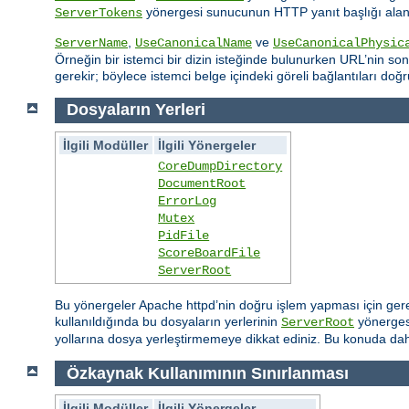
yönergesi sunucunun HTTP yanıt başlığı alanın
ServerTokens
,
ve
ServerName
UseCanonicalName
UseCanonicalPhysic
Örneğin bir istemci bir dizin isteğinde bulunurken URL’nin sonu
gerekir; böylece istemci belge içindeki göreli bağlantıları doğr
Dosyaların Yerleri
İlgili Modüller
İlgili Yönergeler
CoreDumpDirectory
DocumentRoot
ErrorLog
Mutex
PidFile
ScoreBoardFile
ServerRoot
Bu yönergeler Apache httpd’nin doğru işlem yapması için gereksi
kullanıldığında bu dosyaların yerlerinin
yönergesi
ServerRoot
yollarına dosya yerleştirmemeye dikkat ediniz. Bu konuda daha
Özkaynak Kullanımının Sınırlanması
İlgili Modüller
İlgili Yönergeler