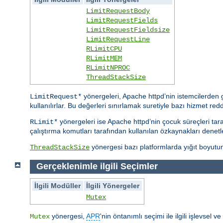
LimitRequestBody
LimitRequestFields
LimitRequestFieldsize
LimitRequestLine
RLimitCPU
RLimitMEM
RLimitNPROC
ThreadStackSize
yönergeleri, Apache httpd’nin istemcilerden ge
LimitRequest*
kullanılırlar. Bu değerleri sınırlamak suretiyle bazı hizmet reddi s
yönergeleri ise Apache httpd’nin çocuk süreçleri taraf
RLimit*
çalıştırma komutları tarafından kullanılan özkaynakları denetle
yönergesi bazı platformlarda yığıt boyutunu
ThreadStackSize
Gerçeklenimle ilgili Seçimler
İlgili Modüller
İlgili Yönergeler
Mutex
yönergesi,
APR
'nin öntanımlı seçimi ile ilgili işlevsel 
Mutex