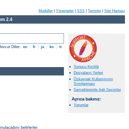
Modüller
|
Yönergeler
|
SSS
|
Terimler
|
Site Haritası
m 2.4
evcut Diller:
en
|
fr
|
ja
|
ko
|
tr
Sunucu Kimliği
Dosyaların Yerleri
Özkaynak Kullanımının
Sınırlanması
Gerçeklenimle ilgili Seçimler
Ayrıca bakınız:
Yorumlar
unulacağını belirlerler.