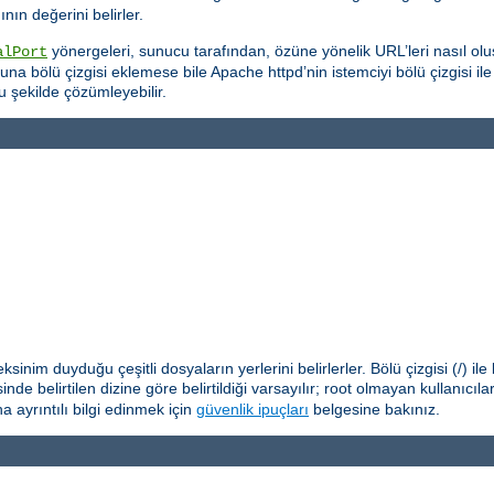
ın değerini belirler.
yönergeleri, sunucu tarafından, özüne yönelik URL’leri nasıl oluş
alPort
na bölü çizgisi eklemese bile Apache httpd’nin istemciyi bölü çizgisi il
u şekilde çözümleyebilir.
nim duyduğu çeşitli dosyaların yerlerini belirlerler. Bölü çizgisi (/) il
nde belirtilen dizine göre belirtildiği varsayılır; root olmayan kullanıcıl
 ayrıntılı bilgi edinmek için
güvenlik ipuçları
belgesine bakınız.