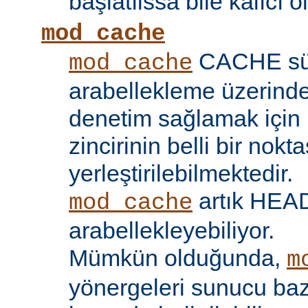
başlatılssa bile kalıcı ol
mod_cache
CACHE sü
mod_cache
arabellekleme üzerind
denetim sağlamak için 
zincirinin belli bir nokt
yerleştirilebilmektedir.
artık HEAD 
mod_cache
arabellekleyebiliyor.
Mümkün olduğunda,
m
yönergeleri sunucu bazı