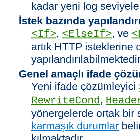
kadar yeni log seviyeler
İstek bazında yapılandı
,
, ve
<If>
<ElseIf>
<
artık HTTP isteklerine 
yapılandırılabilmektedir
Genel amaçlı ifade çözü
Yeni ifade çözümleyici
,
RewriteCond
Heade
yönergelerde ortak bir 
karmaşık durumlar
bel
kılmaktadır.