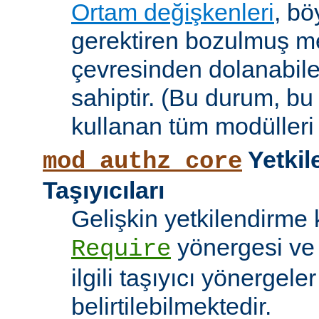
Ortam değişkenleri
, bö
gerektiren bozulmuş me
çevresinden dolanabile
sahiptir. (Bu durum, bu
kullanan tüm modülleri e
Yetkil
mod_authz_core
Taşıyıcıları
Gelişkin yetkilendirme k
yönergesi v
Require
ilgili taşıyıcı yönergele
belirtilebilmektedir.