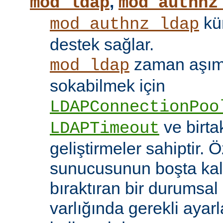
,
mod_ldap
mod_authnz
kü
mod_authnz_ldap
destek sağlar.
zaman aşıml
mod_ldap
sokabilmek için
LDAPConnectionPoo
ve birt
LDAPTimeout
geliştirmeler sahiptir. 
sunucusunun boşta kalm
bıraktıran bir durumsal
varlığında gerekli ayar