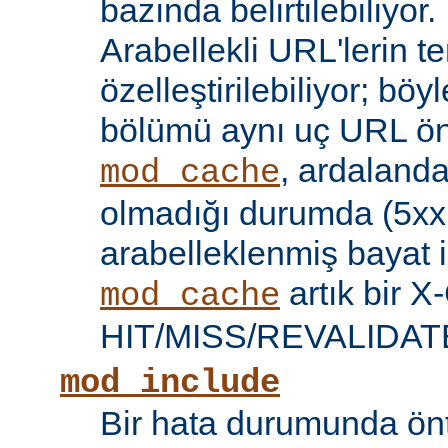
bazında belirtilebiliyor.
Arabellekli URL'lerin t
özelleştirilebiliyor; böy
bölümü aynı uç URL öne
, ardalanda
mod_cache
olmadığı durumda (5xx 
arabelleklenmiş bayat iç
artık bir X
mod_cache
HIT/MISS/REVALIDATE y
mod_include
Bir hata durumunda önt