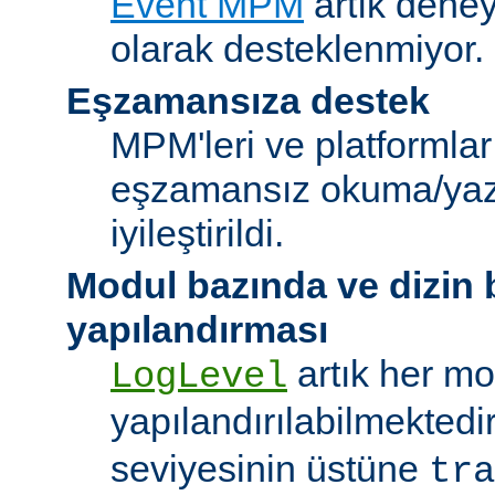
Event MPM
artık deney
olarak desteklenmiyor.
Eşzamansıza destek
MPM'leri ve platformlar
eşzamansız okuma/ya
iyileştirildi.
Modul bazında ve dizin
yapılandırması
artık her mo
LogLevel
yapılandırılabilmektedi
seviyesinin üstüne
tra