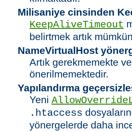
Milisaniye cinsinden K
m
KeepAliveTimeout
belirtmek artık mümkün
NameVirtualHost yöner
Artık gerekmemekte ve
önerilmemektedir.
Yapılandırma geçersizle
Yeni
AllowOverride
dosyalarınd
.htaccess
yönergelerde daha ince