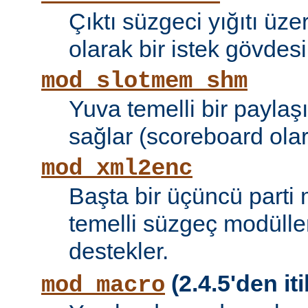
Çıktı süzgeci yığıtı üze
olarak bir istek gövdesi
mod_slotmem_shm
Yuva temelli bir paylaşı
sağlar (scoreboard olara
mod_xml2enc
Başta bir üçüncü parti
temelli süzgeç modüller
destekler.
(2.4.5'den iti
mod_macro