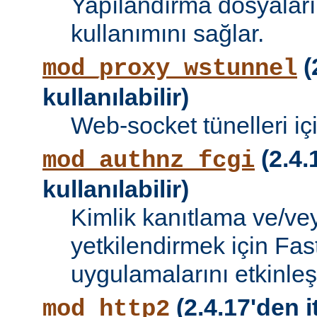
Yapılandırma dosyalar
kullanımını sağlar.
(
mod_proxy_wstunnel
kullanılabilir)
Web-socket tünelleri iç
(2.4.
mod_authnz_fcgi
kullanılabilir)
Kimlik kanıtlama ve/vey
yetkilendirmek için Fa
uygulamalarını etkinleşti
(2.4.17'den i
mod_http2