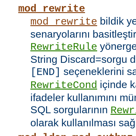
mod_rewrite
bildik 
mod_rewrite
senaryolarını basitleşti
yönerg
RewriteRule
String Discard=sorgu diz
seçeneklerini s
[END]
içinde k
RewriteCond
ifadeler kullanımını mü
SQL sorgularının
Rewr
olarak kullanılması sağ