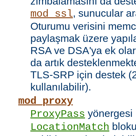
zımbalamasını da deste
, sunucular a
mod_ssl
Oturumu verisini mem
paylaşmak üzere yapılan
RSA ve DSA'ya ek olar
da artık desteklenmekte
TLS-SRP için destek (2.
kullanılabilir).
mod_proxy
yönergesi 
ProxyPass
bloku
LocationMatch