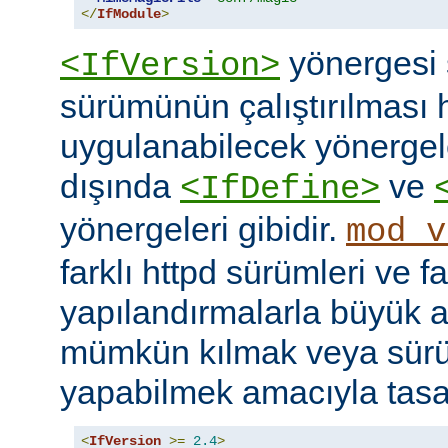
</
IfModule
>
yönergesi 
<IfVersion>
sürümünün çalıştırılması 
uygulanabilecek yönergele
dışında
ve
<IfDefine>
yönergeleri gibidir.
mod_v
farklı httpd sürümleri ve fa
yapılandırmalarla büyük a
mümkün kılmak veya sür
yapabilmek amacıyla tasar
<
IfVersion
>=
2.4
>