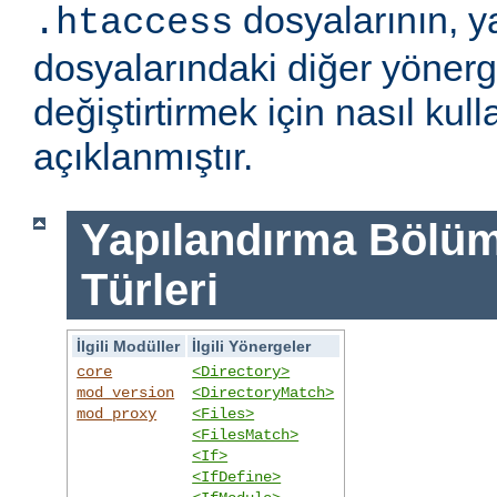
dosyalarının, y
.htaccess
dosyalarındaki diğer yönerge
değiştirtirmek için nasıl kull
açıklanmıştır.
Yapılandırma Bölümü
Türleri
İlgili Modüller
İlgili Yönergeler
core
<Directory>
mod_version
<DirectoryMatch>
mod_proxy
<Files>
<FilesMatch>
<If>
<IfDefine>