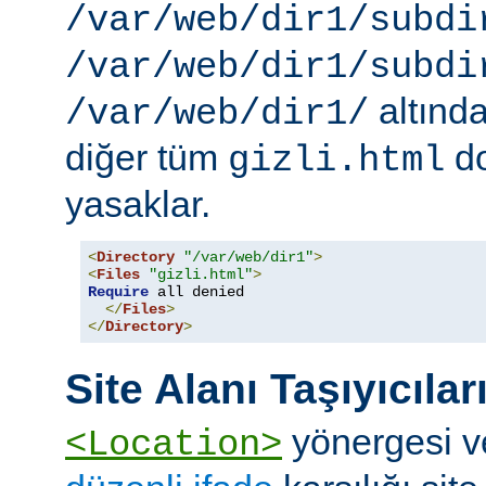
/var/web/dir1/subdi
/var/web/dir1/subdi
altınd
/var/web/dir1/
diğer tüm
do
gizli.html
yasaklar.
<
Directory
"/var/web/dir1"
>
<
Files
"gizli.html"
>
Require
 all denied

</
Files
>
</
Directory
>
Site Alanı Taşıyıcılar
yönergesi v
<Location>