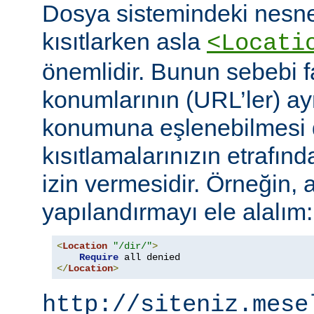
Dosya sistemindeki nesne
kısıtlarken asla
<Locati
önemlidir. Bunun sebebi fa
konumlarının (URL’ler) ay
konumuna eşlenebilmesi d
kısıtlamalarınızın etrafın
izin vermesidir. Örneğin, 
yapılandırmayı ele alalım:
<
Location
"/dir/"
>
Require
</
Location
>
http://siteniz.mese