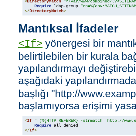
<
DirectoryMatch
"^/var/www/combined/(?<SITENA
Require
 ldap-group 
"cn=%{env:MATCH_SITENA
</
DirectoryMatch
>
Mantıksal İfadeler
yönergesi bir mantık
<If>
belirtilebilen bir kurala ba
yapılandırmayı değiştirebil
aşağıdaki yapılandırmad
başlığı "http://www.examp
başlamıyorsa erişimi yasa
<
If
"!(%{HTTP_REFERER} -strmatch 'http://www.
Require
</
If
>