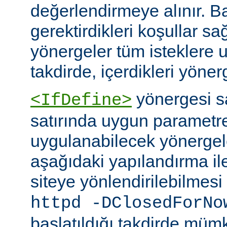
değerlendirmeye alınır. B
gerektirdikleri koşullar sa
yönergeler tüm isteklere u
takdirde, içerdikleri yönerg
yönergesi 
<IfDefine>
satırında uygun parametr
uygulanabilecek yönergeler
aşağıdaki yapılandırma ile
siteye yönlendirilebilmes
httpd -DClosedForNo
başlatıldığı takdirde müm