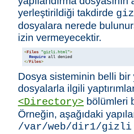
yapılandırma dosyasının
yerleştirildiği takdirde
giz
dosyalara nerede bulunur
izin vermeyecektir.
<
Files
"gizli.html"
>
Require
</
Files
>
Dosya sisteminin belli bir 
dosyalarla ilgili yaptırımla
bölümleri bi
<Directory>
Örneğin, aşağıdaki yapıl
/var/web/dir1/gizli