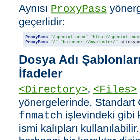
Aynısı
yönerge
ProxyPass
geçerlidir:
ProxyPass
"/special-area"
"http://special.exa
ProxyPass
"/"
"balancer://mycluster/"
 stickys
Dosya Adı Şablonları
İfadeler
,
<Directory>
<Files>
yönergelerinde, Standart
işlevindeki gibi
fnmatch
ismi kalıpları kullanılabilir