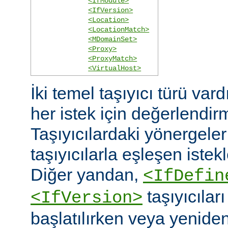
<IfModule>
<IfVersion>
<Location>
<LocationMatch>
<MDomainSet>
<Proxy>
<ProxyMatch>
<VirtualHost>
İki temel taşıyıcı türü vard
her istek için değerlendirm
Taşıyıcılardaki yönergele
taşıyıcılarla eşleşen istekl
Diğer yandan,
<IfDefin
taşıyıcıla
<IfVersion>
başlatılırken veya yeniden