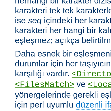
herhangi bir karakter dizis
karakteri tek tek karakterle
ise
seq
içindeki her karakte
karakteri her hangi bir kalı
eşleşmez; açıkça belirtilm
Daha esnek bir eşleşmeni
durumlar için her taşıyıcın
karşılığı vardır.
<Direct
ve
<FilesMatch>
<Loc
yönergelerinde gerekli e
için perl uyumlu
düzenli i