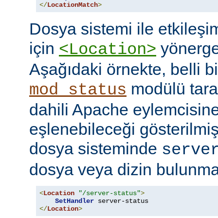
</
LocationMatch
>
Dosya sistemi ile etkileş
için
yönerges
<Location>
Aşağıdaki örnekte, belli b
modülü tara
mod_status
dahili Apache eylemcisine
eşlenebileceği gösterilmişt
dosya sisteminde
serve
dosya veya dizin bulunması
<
Location
"/server-status"
>
SetHandler
</
Location
>