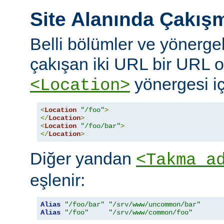
Site Alanında Çakış
Belli bölümler ve yönergel
çakışan iki URL bir URL ol
yönergesi iç
<Location>
<
Location
"/foo"
>
</
Location
>
<
Location
"/foo/bar"
>
</
Location
>
Diğer yandan
<Takma a
eşlenir:
Alias
"/foo/bar"
"/srv/www/uncommon/bar"
Alias
"/foo"
"/srv/www/common/foo"