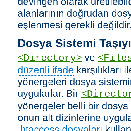
devingen olarak üretilebil
alanlarının doğrudan dos
eşlenmesi gerekli değildir
Dosya Sistemi Taşıyı
ve
<Directory>
<File
düzenli ifade
karşılıkları i
yönergeleri dosya sistemi
uygularlar. Bir
<Directo
yönergeler belli bir dosya
onun alt dizinlerine uygula
.htaccess dosyaları
kullan