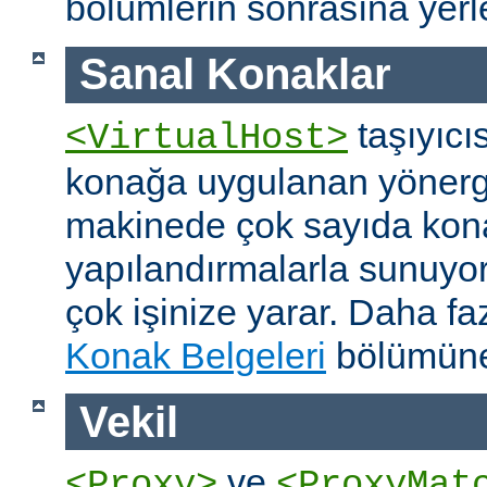
bölümlerin sonrasına yerleş
Sanal Konaklar
taşıyıcıs
<VirtualHost>
konağa uygulanan yönerge
makinede çok sayıda konağ
yapılandırmalarla sunuyor
çok işinize yarar. Daha faz
Konak Belgeleri
bölümüne
Vekil
ve
<Proxy>
<ProxyMat