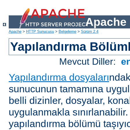
Apache 
Apache
>
HTTP Sunucusu
>
Belgeleme
>
Sürüm 2.4
Yapılandırma Bölüml
Mevcut Diller:
e
Yapılandırma dosyaları
ndak
sunucunun tamamına uygul
belli dizinler, dosyalar, ko
uygulanmakla sınırlanabilir
yapılandırma bölümü taşıyıc