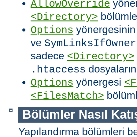
yöner
AllowOverride
bölümler
<Directory>
yönergesini
Options
ve
SymLinksIfOwner
sadece
<Directory>
dosyalarınd
.htaccess
yönergesi
Options
<F
bölüml
<FilesMatch>
Bölümler Nasıl Katışt
Yapılandırma bölümleri bell