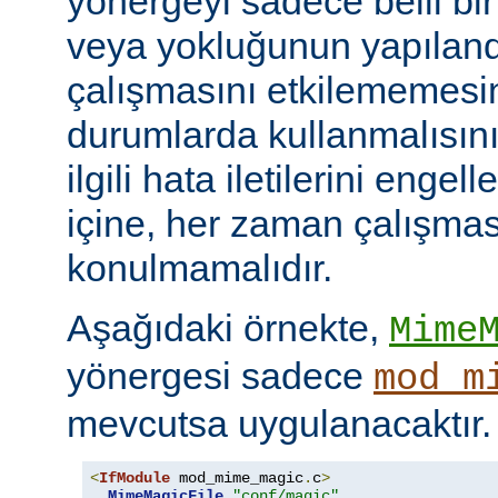
yönergeyi sadece belli bi
veya yokluğunun yapılan
çalışmasını etkilememesini
durumlarda kullanmalısını
ilgili hata iletilerini engel
içine, her zaman çalışmas
konulmamalıdır.
Aşağıdaki örnekte,
Mime
yönergesi sadece
mod_m
mevcutsa uygulanacaktır.
<
IfModule
 mod_mime_magic
.
c
>
MimeMagicFile
"conf/magic"