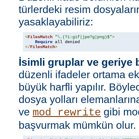
türlerdeki resim dosyaları
yasaklayabiliriz:
<
FilesMatch
"\.(?i:gif|jpe?g|png)$"
>
Require
</
FilesMatch
>
İsimli gruplar ve geriye
düzenli ifadeler ortama ekl
büyük harfli yapılır. Böyl
dosya yolları elemanları
ve
gibi mo
mod_rewrite
başvurmak mümkün olur.