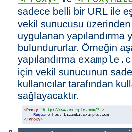
sadece belli bir URL ile 
vekil sunucusu üzerinden e
uygulanan yapılandırma y
bulundururlar. Örneğin aş
yapılandırma
example.c
için vekil sunucunun sad
kullanıcılar tarafından kul
sağlayacaktır.
<
Proxy
"http://www.example.com/*"
>
Require
 host bizimki
.
example
.
</
Proxy
>