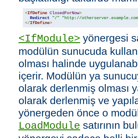
<
IfDefine
ClosedForNow
>
Redirect
"/"
"http://otherserver.example.co
</
IfDefine
>
yönergesi sa
<IfModule>
modülün sunucuda kullanı
olması halinde uygulanab
içerir. Modülün ya sunucuy
olarak derlenmiş olması 
olarak derlenmiş ve yapı
yönergeden önce o modüle 
satırının bu
LoadModule