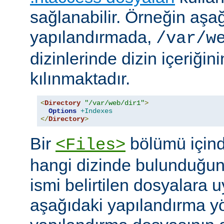
sağlanabilir. Örneğin aşa
yapılandırmada,
/var/w
dizinlerinde dizin içeriğin
kılınmaktadır.
<
Directory
"/var/web/dir1"
>
Options
+Indexes
</
Directory
>
Bir
bölümü içind
<Files>
hangi dizinde bulunduğun
ismi belirtilen dosyalara 
aşağıdaki yapılandırma y