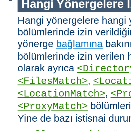
Hangi Yönergelere İ
Hangi yönergelere hangi 
bölümlerinde izin verildiğ
yönerge
bağlamına
bakın
bölümlerinde izin verilen
olarak ayrıca
<Director
,
<FilesMatch>
<Locat
,
<LocationMatch>
<Pr
bölümlerin
<ProxyMatch>
Yine de bazı istisnai duru