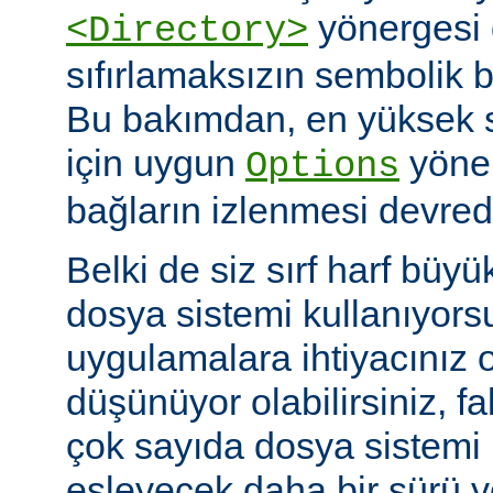
yönergesi 
<Directory>
sıfırlamaksızın sembolik ba
Bu bakımdan, en yüksek 
için uygun
yöner
Options
bağların izlenmesi devredış
Belki de siz sırf harf büyü
dosya sistemi kullanıyors
uygulamalara ihtiyacınız 
düşünüyor olabilirsiniz, fa
çok sayıda dosya sistem
eşleyecek daha bir sürü 