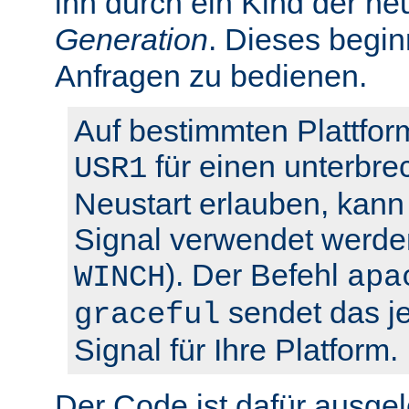
ihn durch ein Kind der ne
Generation
. Dieses begin
Anfragen zu bedienen.
Auf bestimmten Plattfor
für einen unterbre
USR1
Neustart erlauben, kann 
Signal verwendet werden
). Der Befehl
WINCH
apa
sendet das je
graceful
Signal für Ihre Platform.
Der Code ist dafür ausgel