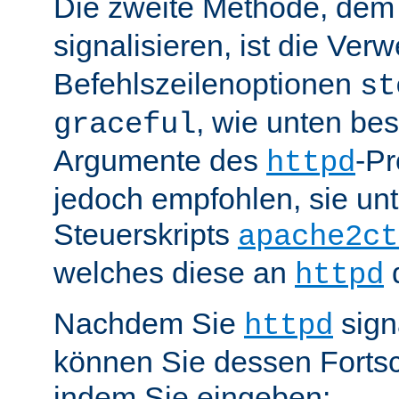
Die zweite Methode, de
signalisieren, ist die Ve
Befehlszeilenoptionen
st
, wie unten be
graceful
Argumente des
-P
httpd
jedoch empfohlen, sie u
Steuerskripts
apache2ct
welches diese an
d
httpd
Nachdem Sie
sign
httpd
können Sie dessen Fortsc
indem Sie eingeben: