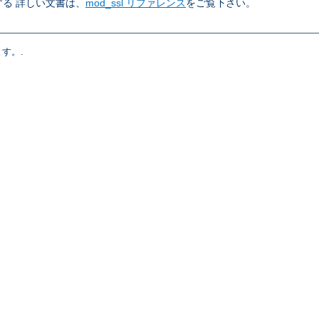
る 詳しい文書は、
mod_ssl リファレンス
をご覧下さい。
す。.