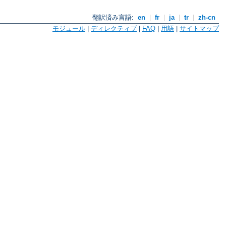
翻訳済み言語:
en
|
fr
|
ja
|
tr
|
zh-cn
モジュール
|
ディレクティブ
|
FAQ
|
用語
|
サイトマップ