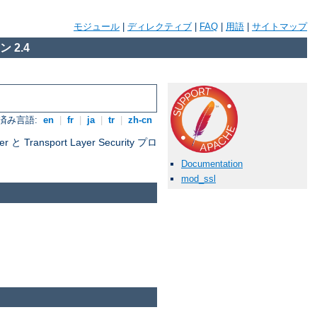
モジュール
|
ディレクティブ
|
FAQ
|
用語
|
サイトマップ
 2.4
済み言語:
en
|
fr
|
ja
|
tr
|
zh-cn
nsport Layer Security プロ
Documentation
mod_ssl