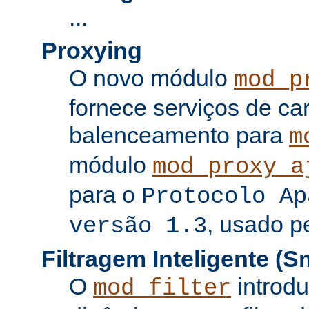
...
Proxying
O novo módulo
mod_p
fornece serviços de c
balenceamento para
m
módulo
mod_proxy_a
para o
Protocolo Ap
, usado p
versão 1.3
Filtragem Inteligente (Sm
O
introdu
mod_filter