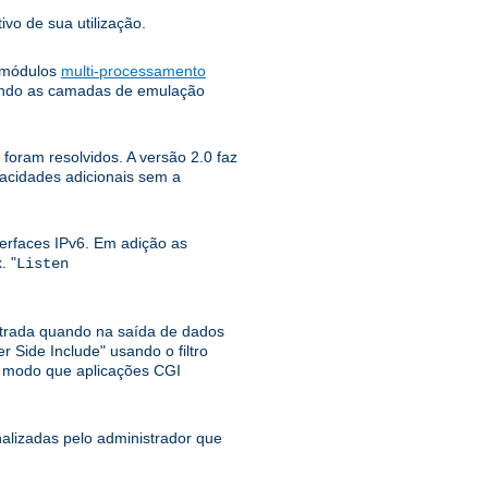
ivo de sua utilização.
e módulos
multi-processamento
tando as camadas de emulação
foram resolvidos. A versão 2.0 faz
pacidades adicionais sem a
erfaces IPv6. Em adição as
. "
Listen
ntrada quando na saída de dados
r Side Include" usando o filtro
o modo que aplicações CGI
lizadas pelo administrador que