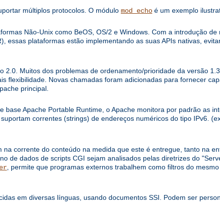
uportar múltiplos protocolos. O módulo
é um exemplo ilustrat
mod_echo
ataformas Não-Unix como BeOS, OS/2 e Windows. Com a introdução d
), essas plataformas estão implementando as suas APIs nativas, evi
o 2.0. Muitos dos problemas de ordenamento/prioridade da versão 1.3 
is flexibilidade. Novas chamadas foram adicionadas para fornecer ca
pache principal.
de base Apache Portable Runtime, o Apache monitora por padrão as int
, suportam correntes (strings) de endereços numéricos do tipo IPv6. (ex
m na corrente do conteúdo na medida que este é entregue, tanto na e
no de dados de scripts CGI sejam analisados pelas diretrizes do "Serve
, permite que programas externos trabalhem como filtros do mesm
er
idas em diversas línguas, usando documentos SSI. Podem ser persona