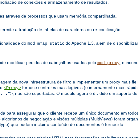
onciliação de conexões e armazenamento de resultados.
ões através de processos que usam memória compartilhada.
rmite a tradução de tabelas de caracteres ou re-codificação.
cionalidade do
do Apache 1.3, além de disponibilizar
mod_mmap_static
Pode modificar pedidos de cabeçalhos usados pelo
, e incon
mod_proxy
tagem da nova infraestrutura de filtro e implementar um proxy mais fi
ão
fornece controles mais legíveis (e internamente mais rápido
<Proxy>
, não são suportadas. O módulo agora é dividido em suporte de 
:...">
da para assegurar que o cliente receba um único documento em todos
ritmos de negociação e visões múltiplas (MultiViews) foram organi
type) que podem incluir o conteúdo de documentos é fornecido.