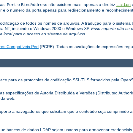
las,
e
não existem mais; apenas a diretriz
é
Port
BindAddress
Listen
r e o número da porta apenas para redirecionamento e reconhecimento
dificação de todos os nomes de arquivos. A tradução para o sistema b
mília NT, incluindo o Windows 2000 e Windows XP.
Esse suporte não se 
 local para o acesso ao sistema de arquivos.
res Compatíveis Perl
(PCRE). Todas as avaliações de expressões reg
ace para os protocolos de codificação SSL/TLS fornecidos pela Open
especificações de Autoria Distribuída e Versões (Distributed Authori
 da web.
porte a navegadores que solicitam que o conteúdo seja comprimido 
que bancos de dados LDAP sejam usados para armazenar credenciais 