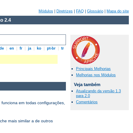
Módulos
|
Diretrizes
|
FAQ
|
Glossário
|
Mapa do site
o 2.4
de
|
en
|
fr
|
ja
|
ko
|
pt-br
|
tr
Principais Melhorias
Melhorias nos Módulos
Veja também
Atualizando da versão 1.3
para 2.0
Comentários
 funciona em todas configurações,
che mais similar a de outros