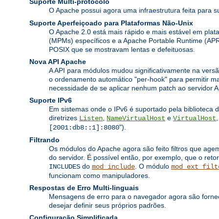
Suporte Multi-protocolo
O Apache possui agora uma infraestrutura feita para s
Suporte Aperfeiçoado para Plataformas Não-Unix
O Apache 2.0 está mais rápido e mais estável em pl
(MPMs) específicos e a Apache Portable Runtime (APR
POSIX que se mostravam lentas e defeituosas.
Nova API Apache
A API para módulos mudou significativamente na versã
o ordenamento automático "per-hook" para permitir ma
necessidade de se aplicar nenhum patch ao servidor A
Suporte IPv6
Em sistemas onde o IPv6 é suportado pela biblioteca 
diretrizes
,
e
Listen
NameVirtualHost
VirtualHost
").
[2001:db8::1]:8080
Filtrando
Os módulos do Apache agora são feito filtros que age
do servidor. É possível então, por exemplo, que o retor
do
. O módulo
INCLUDES
mod_include
mod_ext_filt
funcionam como manipuladores.
Respostas de Erro Multi-linguais
Mensagens de erro para o navegador agora são fornec
desejar definir seus próprios padrões.
Configuração Simplificada