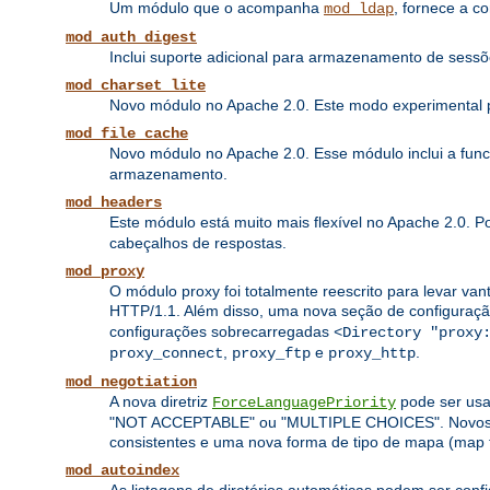
Um módulo que o acompanha
, fornece a c
mod_ldap
mod_auth_digest
Inclui suporte adicional para armazenamento de sess
mod_charset_lite
Novo módulo no Apache 2.0. Este modo experimental pe
mod_file_cache
Novo módulo no Apache 2.0. Esse módulo inclui a fun
armazenamento.
mod_headers
Este módulo está muito mais flexível no Apache 2.0. 
cabeçalhos de respostas.
mod_proxy
O módulo proxy foi totalmente reescrito para levar van
HTTP/1.1. Além disso, uma nova seção de configuraç
configurações sobrecarregadas
<Directory "proxy
,
e
.
proxy_connect
proxy_ftp
proxy_http
mod_negotiation
A nova diretriz
pode ser usa
ForceLanguagePriority
"NOT ACCEPTABLE" ou "MULTIPLE CHOICES". Novos algo
consistentes e uma nova forma de tipo de mapa (map 
mod_autoindex