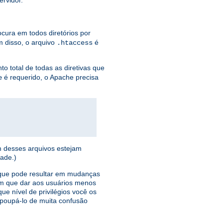
ervidor.
ocura em todos diretórios por
 disso, o arquivo
é
.htaccess
o total de todas as diretivas que
é requerido, o Apache precisa
e
m desses arquivos estejam
ade.)
o que pode resultar em mudanças
ém que dar aos usuários menos
ue nível de privilégios você os
á poupá-lo de muita confusão