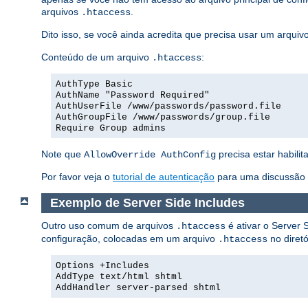
arquivos
.
.htaccess
Dito isso, se você ainda acredita que precisa usar um arquiv
Conteúdo de um arquivo
:
.htaccess
AuthType Basic
AuthName "Password Required"
AuthUserFile /www/passwords/password.file
AuthGroupFile /www/passwords/group.file
Require Group admins
Note que
precisa estar habilit
AllowOverride AuthConfig
Por favor veja o
tutorial de autenticação
para uma discussão m
Exemplo de Server Side Includes
Outro uso comum de arquivos
é ativar o Server S
.htaccess
configuração, colocadas em um arquivo
no diretó
.htaccess
Options +Includes
AddType text/html shtml
AddHandler server-parsed shtml