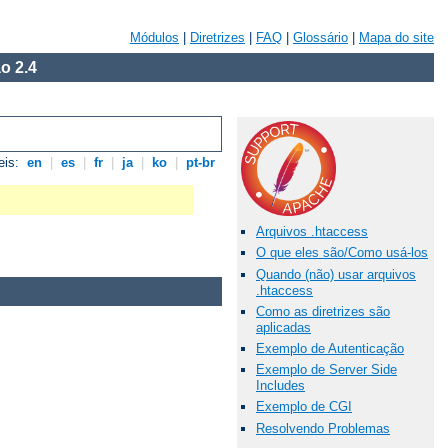
Módulos
|
Diretrizes
|
FAQ
|
Glossário
|
Mapa do site
o 2.4
eis:
en
|
es
|
fr
|
ja
|
ko
|
pt-br
Arquivos .htaccess
O que eles são/Como usá-los
Quando (não) usar arquivos
.htaccess
Como as diretrizes são
aplicadas
Exemplo de Autenticação
Exemplo de Server Side
Includes
Exemplo de CGI
Resolvendo Problemas