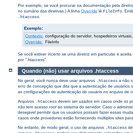
Por exemplo, se você procurar na documentação pela diretr
no sumário das diretivas.) A linha
Override
lê
. Ent
FileInfo
.
.htaccess
Exemplo:
Contexto:
configuração do servidor, hospedeiros virtuais, 
Override:
FileInfo
Se você estiver incerto se uma diretriz em particular é acei
por ".htaccess".
Quando (não) usar arquivos .htaccess
No geral, você nunca deve usar arquivos
a não s
.htaccess
erro de concepção que dita que a autenticação de usuários 
as configurações de autenticação de usuário no arquivo de co
Arquivos
devem ser usados em casos onde os prov
.htaccess
não tem acesso
root
ao sistema do servidor. Caso o administ
desejável permitir que os usuários possam fazer essas mud
casos onde provedores estão fornecendo múltiplos sites pa
No entanto, de modo geral, o uso de arquivos
dev
.htaccess