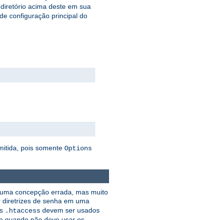
 diretório acima deste em sua
 de configuração principal do
mitida, pois somente
Options
e uma concepção errada, mas muito
r diretrizes de senha em uma
os
devem ser usados
.htaccess
e quando não deve usar os