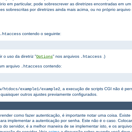
rio em particular, pode sobrescrever as diretrizes encontradas em um
zes sobrescritas por diretrizes ainda mais acima, ou no próprio arquivo
contendo o seguinte:
.htaccess
r o uso da diretriz "
" nos arquivos
.)
Options
.htaccess
um arquivo
contendo:
.htaccess
, a execução de scripts CGI não é per
w/htdocs/example1/example2
quaisquer outros ajustes previamente configurados.
render como fazer autenticação, é importante notar uma coisa. Exist
ara implementar a autenticação por senha. Este não é o caso. Coloca
ão do servidor, é a melhor maneira de se implementar isto, e os arquiv
guração do servidor. Veja
acima
a discussão sobre quando você deve 