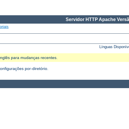
Servidor HTTP Apache Versã
oriais
Línguas Disponív
 Inglês para mudanças recentes.
figurações por-diretório.