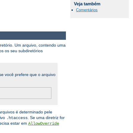
Veja também
Comentários
iretório. Um arquivo, contendo uma
os os seu subdiretórios
se você prefere que o arquivo
arquivos é determinado pele
uivo
. Se uma diretriz for
.htaccess
recisa estar em
AllowOverride