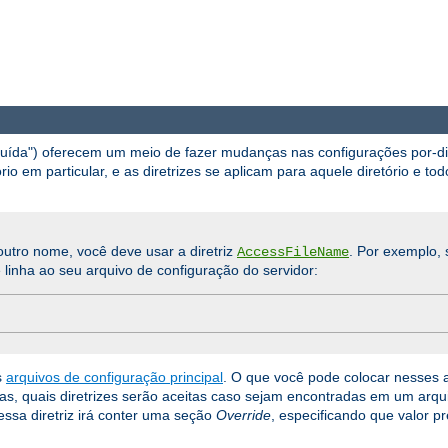
ibuída") oferecem um meio de fazer mudanças nas configurações por-d
io em particular, e as diretrizes se aplicam para aquele diretório e tod
utro nome, você deve usar a diretriz
. Por exemplo, 
AccessFileName
 linha ao seu arquivo de configuração do servidor:
s
arquivos de configuração principal
. O que você pode colocar nesses 
orias, quais diretrizes serão aceitas caso sejam encontradas em um arq
ssa diretriz irá conter uma seção
Override
, especificando que valor p