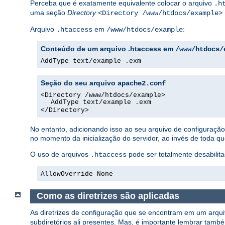
Perceba que é exatamente equivalente colocar o arquivo
.h
uma seção
Directory
<Directory /www/htdocs/example>
Arquivo
em
:
.htaccess
/www/htdocs/example
Conteúdo de um arquivo .htaccess em
/www/htdocs/
AddType text/example .exm
Seção do seu arquivo
apache2.conf
<Directory /www/htdocs/example>
AddType text/example .exm
</Directory>
No entanto, adicionando isso ao seu arquivo de configuraç
no momento da inicialização do servidor, ao invés de toda q
O uso de arquivos
pode ser totalmente desabilita
.htaccess
AllowOverride None
Como as diretrizes são aplicadas
As diretrizes de configuração que se encontram em um arqu
subdiretórios ali presentes. Mas, é importante lembrar tamb