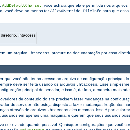
iz
, você achará que ela é permitida nos arquivos
AddDefaultCharset
ão, você deve ao menos ter
para que essa d
AllowOverride FileInfo
diretório, .htaccess
ta em um arquivo
, procure na documentação por essa diretriz
.htaccess
er que você não tenha acesso ao arquivo de configuração principal do 
sempre deve ser feita usando os arquivos
. Esse simplesme
.htaccess
nfiguração principal do servidor, e isso é, de fato, a maneira mais ad
edores de conteúdo do site precisem fazer mudanças na configuração
rador do servidor não esteja disposto a fazer mudanças freqüentes nas
anças através de arquivos
eles mesmos. Isso é particularm
.htaccess
ra usuários em apenas uma máquina, e querem que seus usuários poss
e ser evitado quando possível. Quaisquer configurações que você co