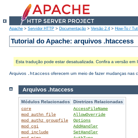
Apache
>
Servidor HTTP
>
Documentação
>
Versão 2.4
>
How-To / Tut
Tutorial do Apache: arquivos .htaccess
Esta tradução pode estar desatualizada. Confira a versão em
Arquivos
oferecem um meio de fazer mudanças nas con
.htaccess
Arquivos .htaccess
Módulos Relacionados
Diretrizes Relacionadas
core
AccessFileName
mod_authn_file
AllowOverride
mod_authz_groupfile
Options
mod_cgi
AddHandler
mod_include
SetHandler
mod_mime
AuthType