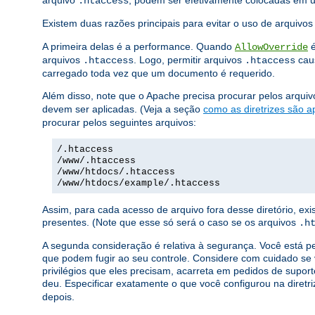
arquivo
, podem ser efetivamente colocadas em
.htaccess
Existem duas razões principais para evitar o uso de arquivo
A primeira delas é a performance. Quando
é
AllowOverride
arquivos
. Logo, permitir arquivos
caus
.htaccess
.htaccess
carregado toda vez que um documento é requerido.
Além disso, note que o Apache precisa procurar pelos arqui
devem ser aplicadas. (Veja a seção
como as diretrizes são a
procurar pelos seguintes arquivos:
/.htaccess
/www/.htaccess
/www/htdocs/.htaccess
/www/htdocs/example/.htaccess
Assim, para cada acesso de arquivo fora desse diretório, e
presentes. (Note que esse só será o caso se os arquivos
.h
A segunda consideração é relativa à segurança. Você está p
que podem fugir ao seu controle. Considere com cuidado se 
privilégios que eles precisam, acarreta em pedidos de suport
deu. Especificar exatamente o que você configurou na diretr
depois.