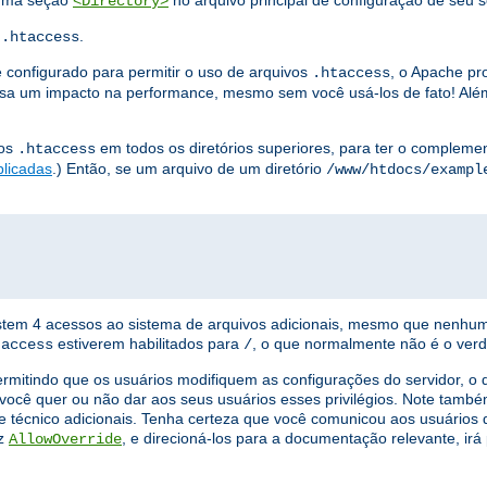
 uma seção
no arquivo principal de configuração de seu s
<Directory>
s
.
.htaccess
 configurado para permitir o uso de arquivos
, o Apache pr
.htaccess
a um impacto na performance, mesmo sem você usá-los de fato! Além
vos
em todos os diretórios superiores, para ter o complement
.htaccess
plicadas
.) Então, se um arquivo de um diretório
/www/htdocs/exampl
xistem 4 acessos ao sistema de arquivos adicionais, mesmo que nenhu
estiverem habilitados para
, o que normalmente não é o verd
taccess
/
ermitindo que os usuários modifiquem as configurações do servidor, 
você quer ou não dar aos seus usuários esses privilégios. Note tamb
e técnico adicionais. Tenha certeza que você comunicou aos usuários q
iz
, e direcioná-los para a documentação relevante, ir
AllowOverride