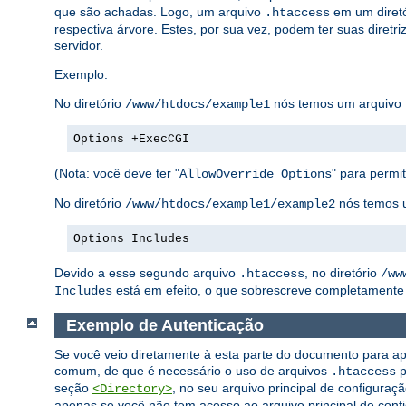
que são achadas. Logo, um arquivo
em um diretó
.htaccess
respectiva árvore. Estes, por sua vez, podem ter suas diretri
servidor.
Exemplo:
No diretório
nós temos um arquivo
/www/htdocs/example1
Options +ExecCGI
(Nota: você deve ter "
" para permiti
AllowOverride Options
No diretório
nós temos 
/www/htdocs/example1/example2
Options Includes
Devido a esse segundo arquivo
, no diretório
.htaccess
/ww
está em efeito, o que sobrescreve completamente 
Includes
Exemplo de Autenticação
Se você veio diretamente à esta parte do documento para ap
comum, de que é necessário o uso de arquivos
p
.htaccess
seção
, no seu arquivo principal de configuraç
<Directory>
apenas se você não tem acesso ao arquivo principal de confi