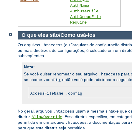
AuthName
AuthUserFile
AuthGroupFile
Require
O que eles são/Como usá-los
Os arquivos
(ou "arquivos de configuração distr
.htaccess
ou mais diretrizes de configurações, é colocado em um diretór
subseqüentes.
Nota:
Se você quiser renomear o seu arquivo
para o
.htaccess
se chame
, então você pode adicionar a seguinte
.config
AccessFileName .config
No geral, arquivos
usam a mesma sintaxe que o
.htaccess
diretriz
. Essa diretriz especifica, em categ
AllowOverride
permitida em um arquivo
, a documentação para e
.htaccess
para que esta diretriz seja permitida.