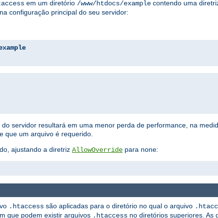
em um diretório
contendo uma diretriz
taccess
/www/htdocs/example
na configuração principal do seu servidor:
example
ão do servidor resultará em uma menor perda de performance, na medi
ue que um arquivo é requerido.
do, ajustando a diretriz
para
:
AllowOverride
none
ivo
são aplicadas para o diretório no qual o arquivo
.htaccess
.htacc
ém que podem existir arquivos
no diretórios superiores. As 
.htaccess