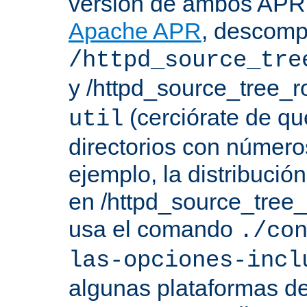
versión de ambos APR 
Apache APR
, descomp
/httpd_source_tre
y /httpd_source_tree_r
(cerciórate de qu
util
directorios con número
ejemplo, la distribuci
en /httpd_source_tree_r
usa el comando
./co
las-opciones-incl
algunas plataformas de