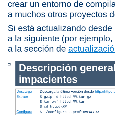
crear un entorno de compil
a muchos otros proyectos d
Si está actualizando desde
a la siguiente (por ejemplo,
a la sección de
actualizaci
Descripción general
impacientes
Descarga
Descarga la última versión desde
http://httpd
Extraer
$ gzip -d httpd-
NN
.tar.gz
$ tar xvf httpd-
NN
.tar
$ cd httpd-
NN
Configura
$ ./configure --prefix=
PREFIX