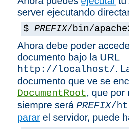
Ahora puedes
ejecutar
tu
server ejecutando direct
$
PREFIX
/bin/apache
Ahora debe poder acceder
documento bajo la URL
. L
http://localhost/
documento que ve se enc
, que por
DocumentRoot
siempre será
PREFIX
/ht
parar
el servidor, puede h