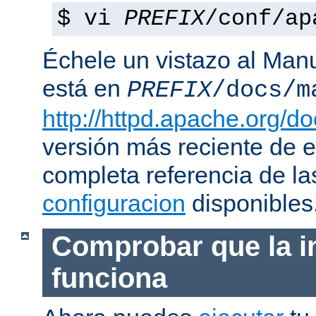
$ vi
PREFIX
/conf/ap
Échele un vistazo al Man
está en
PREFIX
/docs/m
http://httpd.apache.org/do
versión más reciente de 
completa referencia de l
configuracion
disponibles
Comprobar que la i
funciona