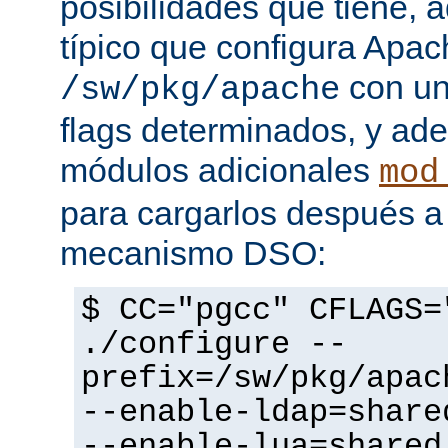
posibilidades que tiene, 
típico que configura Apac
con un
/sw/pkg/apache
flags determinados, y ad
módulos adicionales
mod
para cargarlos después a 
mecanismo DSO:
$ CC="pgcc" CFLAGS=
./configure --
prefix=/sw/pkg/apac
--enable-ldap=share
--enable-lua=shared