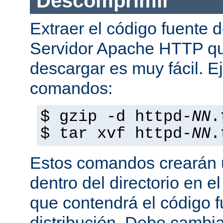
Descomprimir
Extraer el código fuente d
Servidor Apache HTTP q
descargar es muy fácil. E
comandos:
$ gzip -d httpd-
NN
.
$ tar xvf httpd-
NN
.
Estos comandos crearán u
dentro del directorio en e
que contendrá el código 
distribución. Debe cambia