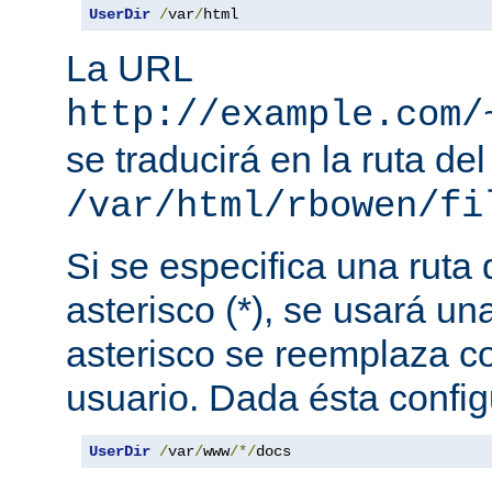
UserDir
/
var
/
html
La URL
http://example.com/
se traducirá en la ruta del
/var/html/rbowen/fi
Si se especifica una ruta
asterisco (*), se usará una
asterisco se reemplaza c
usuario. Dada ésta config
UserDir
/
var
/
www
/*/
docs