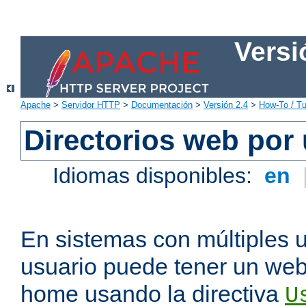
Versi
Apache
>
Servidor HTTP
>
Documentación
>
Versión 2.4
>
How-To / Tu
Directorios web por
Idiomas disponibles:
en
En sistemas con múltiples 
usuario puede tener un webs
home usando la directiva
U