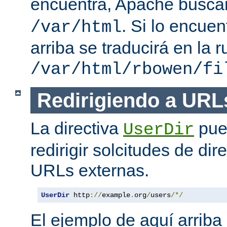
encuentra, Apache busc
. Si lo encue
/var/html
arriba se traducirá en la r
/var/html/rbowen/fi
Redirigiendo a URL
La directiva
pue
UserDir
redirigir solcitudes de dir
URLs externas.
UserDir
 http
://
example
.
org
/
users
/*/
El ejemplo de aquí arriba 